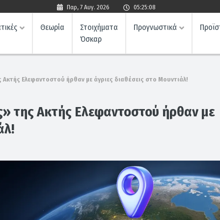
Παρ, 7 Αυγ. 2026
05:25:09
τικές
Θεωρία
Στοιχήματα
Προγνωστικά
Προϊσ
Όσκαρ
ς Ακτής Ελεφαντοστού ήρθαν με άγριες διαθέσεις στο Μουντιάλ!
ες» της Ακτής Ελεφαντοστού ήρθαν με
άλ!