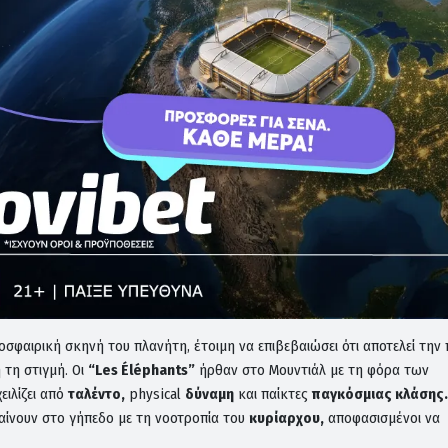
φαιρική σκηνή του πλανήτη, έτοιμη να επιβεβαιώσει ότι αποτελεί την 
τη στιγμή. Οι
“Les Éléphants”
ήρθαν στο Μουντιάλ με τη φόρα των
ειλίζει από
ταλέντο,
physical
δύναμη
και παίκτες
παγκόσμιας κλάσης.
αίνουν στο γήπεδο με τη νοοτροπία του
κυρίαρχου,
αποφασισμένοι να