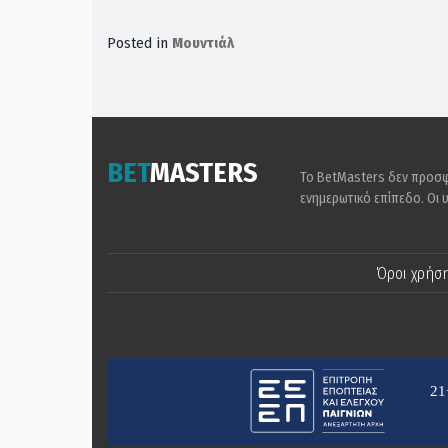
Posted in
Μουντιάλ
BET
MASTERS
Το BetMasters δεν προσφέ
ενημερωτικό επίπεδο. Οι 
Όροι χρήσ