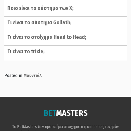
Ποιο είναι το σύστημα των Χ;
Tι είναι το σύστημα Goliath;
Τι είναι το στοίχημα Head to Head;
Τι είναι το trixie;
Posted in
Μουντιάλ
BET
MASTERS
Το BetMasters δεν προσφέρει στοιχήματα ή υπηρεσίες τυχερών