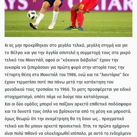
Κι ας μην προκρίθηκαν στο μεγάλο τελικό, μεγάλη στιγμή και για
το Βέλγιο και για την Αγγλία αποτελεί η συμμετοχή τους στο μικρό
τελικό του Μουντιάλ, αφού οι “κόκκινοι διάβολοι” έχουν την
ευκαιρία να ξεπεράσουν για πρώτη φορά στην ιστορία τους την
τέταρτη θέση στο Μουντιάλ του 1986, ενώ και τα “λιοντάρια” δεν
έχουν τερματίσει ποτέ πιο πάνω μετά την κατάκτηση του
μοναδικού τους τροπαίου το 1966. Το ματς προσφέρεται για ειδικό
στοιχηματισμό, οπότε πάμε να δούμε που καταλήγουμε.
Και οι δύο ομάδες μπορεί να παίζουν αρκετά επιθετικό ποδόσφαιρο
και τα δυνατά τους όπλα να βρίσκονται από τη μέση και μπροστά,
όμως θεωρώ ότι την αναμέτρηση θα τη δουν ως… πραγματικό
τελικό και θα μπουν αρκετά προσεκτικά. Έτσι, το πρώτο ημίχρονο
είναι πολύ πιθανό να ολοκληρωθεί ισόπαλο, με αυτό το ενδεχόμενο