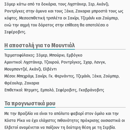
Σόμερ κάτω από τα δοκάρια, τους Λιχστάινερ, Σερ, Ακάνζι,
Ροντρίγκες στην άμυνα και τους Ξάκα, Ζακαρια μπροστά τους ως
κόφτες. Μεσοεπιθετική τριπλέτα οι Σακίρι, Τζεμάιλι και Ζούμπερ,
ενώ την αιχμή του δόρατος στην επίθεση θα αποτελέσει ο
Σεφέροβιτς.
Η αποστολή για το Μουντιάλ
Τερματοφύλακες: Σόμερ, Μπούρκι, Εμβόγκο
Αμυντικοί: Λιχστάινερ, Τζουρού, Ροντρίγκες, Σχαρ, Λανγκ,
Μουμπαντζιέ, Ακάνζι, Ελβέντι
Μέσοι: Μπεχράμι, Σακίρι, Γκ. Φερνάντες, Τζεμάιλι, Ξάκα, Ζούμπερ,
Φρέουλερ, Ζακαρια
Επιθετικοί: Ντρμιτς, Εμπολό, Σεφέροβιτς, Γκαβράνοβιτς
Τα προγνωστικά μου
Με την Βραζιλία να είναι το απόλυτο φαβορί στον όμιλο και την
Κόστα Ρίκα να έχει ελάχιστες πιθανότητες πρόκρισης ουσιαστικά οι
Ελβετοί αναμένεται να παίξουν τη δεύτερη θέση με τη Σερβία.