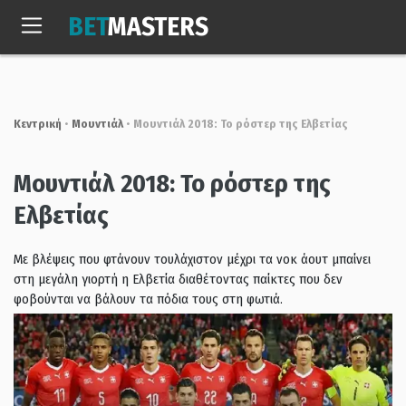
Skip
BET
MASTERS
to
Σαβ, 8 Αυγ. 2026
07:12:47
content
Κεντρική
•
Μουντιάλ
•
Μουντιάλ 2018: Το ρόστερ της Ελβετίας
Μουντιάλ 2018: Το ρόστερ της
Ελβετίας
Με βλέψεις που φτάνουν τουλάχιστον μέχρι τα νοκ άουτ μπαίνει
στη μεγάλη γιορτή η Ελβετία διαθέτοντας παίκτες που δεν
φοβούνται να βάλουν τα πόδια τους στη φωτιά.