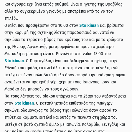
και σίγουρα έχει βγει εκτός ρυθμού. Είναι ο ηγέτης της Βραζιλίας,
αλλά το συγκεκριμένο γεγονός με αποτρέπει από το να τον
επιλέξω.
Ο Μέσι που προσφέρεται στο 10.00 στον
Stoiximan
και βρίσκεται
στην κορυφή της σχετικής λίστας παραδοσιακά αδυνατεί να
σηκώσει το τεράστιο βάρος του κράτους του και με τα χρώματα
της Εθνικής Αργεντινής μεταμορφώνεται προς το χειρότερο.
Μια καλή περίπτωση είναι ο Ρονάλντο στο value 13.00 του
Stoiximan
. Ο Πορτογάλος είναι αποδεδειγμένα ο ηγέτης στην
Εθνική του ομάδα, εκτελεί όλα τα στημένα και τα πέναλτι, ενώ
μετέχει σε έναν πολύ βατό όμιλο όσον αφορά την πρόκριση, αφού
αναμένεται να προκριθεί χέρι-χέρι με τους Ισπανούς. Ιράν και
Μαρόκο δεν μπορούν να τους αγχώσουν.
Για τους λάτρεις του ρίσκου υπάρχει και το 25αρι του Λεβαντόφσκι
στον
Stoiximan
. Ο καταπληκτικός επιθετικός της Μπάγερν
σηκώνει ολομόναχος το βάρος της Πολωνίας όσον αφορά το
επιθετικό κομμάτι, εκτελεί και αυτός τα πέναλτι στη χώρα του,
μετέχει σε βατό σχετικά όμιλο με Ιαπωνία, Κολομβία, Σενεγάλη και
δεν πρέπει να ξεχνάμε πως ήταν ο πρώτος σκόρερ στα