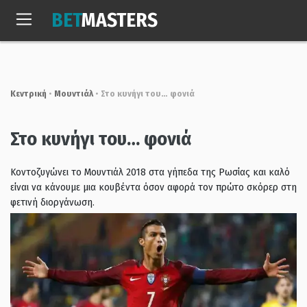
Skip
BET
MASTERS
to
Παρ, 7 Αυγ. 2026
19:43:59
content
Κεντρική
•
Μουντιάλ
•
Στο κυνήγι του… φονιά
Στο κυνήγι του… φονιά
Κοντοζυγώνει το Μουντιάλ 2018 στα γήπεδα της Ρωσίας και καλό
είναι να κάνουμε μια κουβέντα όσον αφορά τον πρώτο σκόρερ στη
φετινή διοργάνωση.