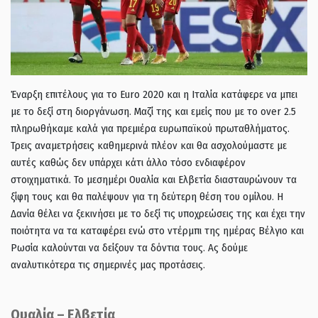
Έναρξη επιτέλους για το Euro 2020 και η Ιταλία κατάφερε να μπει
με το δεξί στη διοργάνωση. Μαζί της και εμείς που με το over 2.5
πληρωθήκαμε καλά για πρεμιέρα ευρωπαϊκού πρωταθλήματος.
Τρεις αναμετρήσεις καθημερινά πλέον και θα ασχολούμαστε με
αυτές καθώς δεν υπάρχει κάτι άλλο τόσο ενδιαφέρον
στοιχηματικά. Το μεσημέρι Ουαλία και Ελβετία διασταυρώνουν τα
ξίφη τους και θα παλέψουν για τη δεύτερη θέση του ομίλου. Η
Δανία θέλει να ξεκινήσει με το δεξί τις υποχρεώσεις της και έχει την
ποιότητα να τα καταφέρει ενώ στο ντέρμπι της ημέρας Βέλγιο και
Ρωσία καλούνται να δείξουν τα δόντια τους. Ας δούμε
αναλυτικότερα τις σημερινές μας προτάσεις.
Ουαλία – Ελβετία