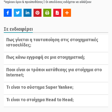
*Ισχύουν όροι & προϋποθέσεις | Οι αποδόσεις ενδέχεται να αλλάξουν
Σε ενδιαφέρει
Πως γίνεται η ταυτοποίηση στις στοιχηματικές
ιστοσελίδες;
Πως κάνω εγγραφή σε μια στοιχηματική;
Ποοι είναι οι τρόποι κατάθεσης για στοίχημα στο
Internet;
Tι είναι το σύστημα Super Yankee;
Τι είναι το στοίχημα Head to Head;