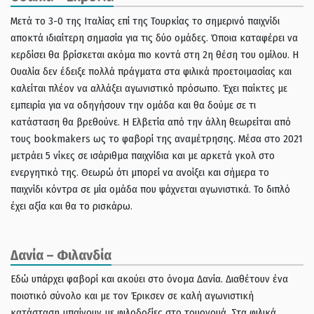
Μετά το 3-0 της Ιταλίας επί της Τουρκίας το σημερινό παιχνίδι
αποκτά ιδιαίτερη σημασία για τις δύο ομάδες. Όποια καταφέρει να
κερδίσει θα βρίσκεται ακόμα πιο κοντά στη 2η θέση του ομίλου. Η
Ουαλία δεν έδειξε πολλά πράγματα στα φιλικά προετοιμασίας και
καλείται πλέον να αλλάξει αγωνιστικό πρόσωπο.
Έχει παίκτες με
εμπειρία για να οδηγήσουν την ομάδα και θα δούμε σε τι
κατάσταση θα βρεθούνε. Η Ελβετία από την άλλη θεωρείται από
τους bookmakers ως το φαβορί της αναμέτρησης. Μέσα στο 2021
μετράει 5 νίκες σε ισάριθμα παιχνίδια και με αρκετά γκολ στο
ενεργητικό της. Θεωρώ ότι μπορεί να ανοίξει και σήμερα το
παιχνίδι κόντρα σε μία ομάδα που ψάχνεται αγωνιστικά. Το διπλό
έχει αξία και θα το ρισκάρω.
Δανία – Φιλανδία
Εδώ υπάρχει φαβορί και ακούει στο όνομα Δανία. Διαθέτουν ένα
ποιοτικό σύνολο και με τον Έρικσεν σε καλή αγωνιστική
κατάσταση μπαίνουν με φιλοδοξίες στο τουρνουά. Στα φιλικά