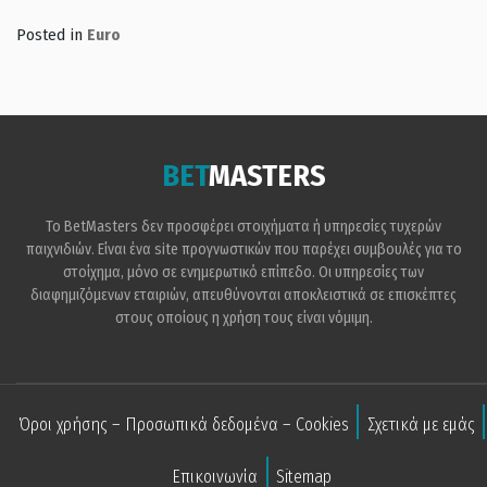
Posted in
Euro
BET
MASTERS
Το BetMasters δεν προσφέρει στοιχήματα ή υπηρεσίες τυχερών
παιχνιδιών. Είναι ένα site προγνωστικών που παρέχει συμβουλές για το
στοίχημα, μόνο σε ενημερωτικό επίπεδο. Οι υπηρεσίες των
διαφημιζόμενων εταιριών, απευθύνονται αποκλειστικά σε επισκέπτες
στους οποίους η χρήση τους είναι νόμιμη.
Όροι χρήσης – Προσωπικά δεδομένα – Cookies
Σχετικά με εμάς
Επικοινωνία
Sitemap