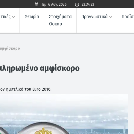
Πεμ, 6 Αυγ. 2026
23:34:23
τικές
Θεωρία
Στοιχήματα
Προγνωστικά
Προϊσ
Όσκαρ
ο αμφίσκορο
λοπληρωμένο αμφίσκορο
ον ημιτελικό του Euro 2016.