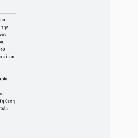
άδα
 την
αναν
υ.
λού
τεί και
τρία
να
 Τη θέση
τρέμ,