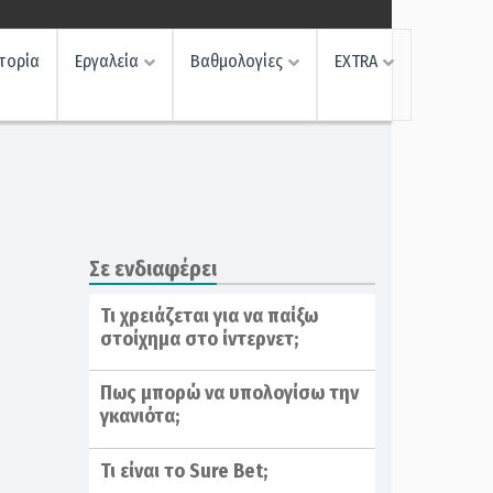
τορία
Εργαλεία
Βαθμολογίες
EXTRA
Σε ενδιαφέρει
Τι χρειάζεται για να παίξω
στοίχημα στο ίντερνετ;
Πως μπορώ να υπολογίσω την
γκανιότα;
Τι είναι το Sure Bet;