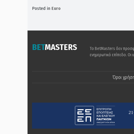
Posted in
Euro
BET
MASTERS
Το BetMasters δεν προσφέ
ενημερωτικό επίπεδο. Οι 
Όροι χρήσ