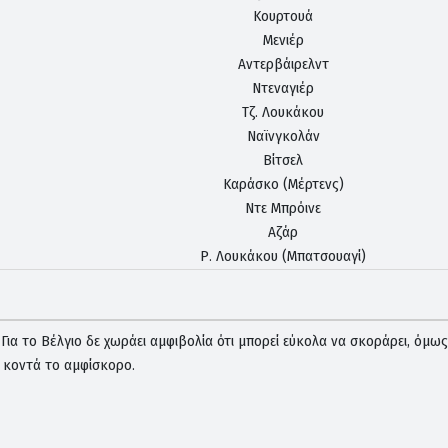
Κουρτουά
Μενιέρ
Αντερβάιρελντ
Ντεναγιέρ
Τζ. Λουκάκου
Ναϊνγκολάν
Βίτσελ
Καράσκο (Μέρτενς)
Ντε Μπρόινε
Αζάρ
Ρ. Λουκάκου (Μπατσουαγί)
 Για το Βέλγιο δε χωράει αμφιβολία ότι μπορεί εύκολα να σκοράρει, όμως 
ο κοντά το αμφίσκορο.