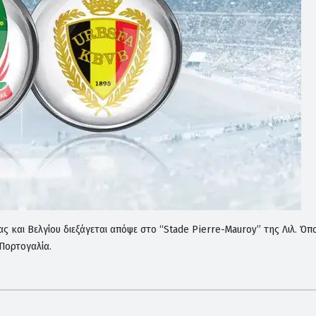
ς και Βελγίου διεξάγεται απόψε στο “
Stade Pierre-Mauroy” της Λιλ. Όπ
 Πορτογαλία.