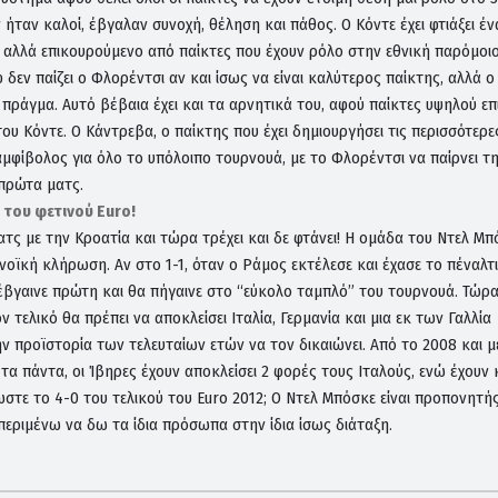
 ήταν καλοί, έβγαλαν συνοχή, θέληση και πάθος. Ο Κόντε έχει φτιάξει έν
αλλά επικουρούμενο από παίκτες που έχουν ρόλο στην εθνική παρόμοιο
 δεν παίζει ο Φλορέντσι αν και ίσως να είναι καλύτερος παίκτης, αλλά ο
 πράγμα. Αυτό βέβαια έχει και τα αρνητικά του, αφού παίκτες υψηλού ε
του Κόντε. Ο Κάντρεβα, ο παίκτης που έχει δημιουργήσει τις περισσότερε
 αμφίβολος για όλο το υπόλοιπο τουρνουά, με το Φλορέντσι να παίρνει τ
 πρώτα ματς.
 του φετινού Euro!
ατς με την Κροατία και τώρα τρέχει και δε φτάνει! Η ομάδα του Ντελ Μπ
υνοϊκή κλήρωση. Αν στο 1-1, όταν ο Ράμος εκτέλεσε και έχασε το πέναλτι
 έβγαινε πρώτη και θα πήγαινε στο “εύκολο ταμπλό” του τουρνουά. Τώρα
 τελικό θα πρέπει να αποκλείσει Ιταλία, Γερμανία και μια εκ των Γαλλία
την προϊστορία των τελευταίων ετών να τον δικαιώνει. Από το 2008 και μ
α πάντα, οι Ίβηρες έχουν αποκλείσει 2 φορές τους Ιταλούς, ενώ έχουν κ
ωστε το 4-0 του τελικού του Euro 2012; Ο Ντελ Μπόσκε είναι προπονητή
περιμένω να δω τα ίδια πρόσωπα στην ίδια ίσως διάταξη.