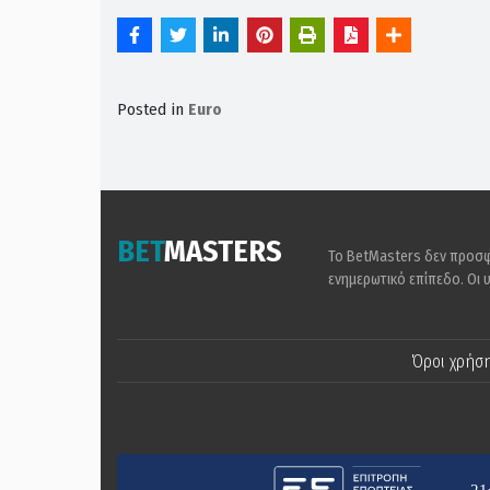
Posted in
Euro
BET
MASTERS
Το BetMasters δεν προσφέ
ενημερωτικό επίπεδο. Οι 
Όροι χρήσ