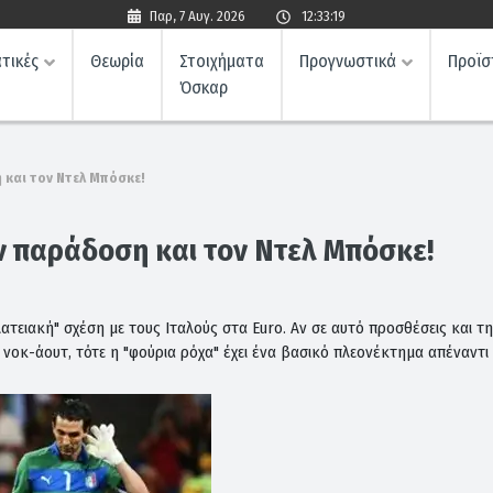
Παρ, 7 Αυγ. 2026
12:33:19
τικές
Θεωρία
Στοιχήματα
Προγνωστικά
Προϊσ
Όσκαρ
 και τον Ντελ Μπόσκε!
ην παράδοση και τον Ντελ Μπόσκε!
ελατειακή" σχέση με τους Ιταλούς στα Euro. Αν σε αυτό προσθέσεις και τ
 νοκ-άουτ, τότε η "φούρια ρόχα" έχει ένα βασικό πλεονέκτημα απέναντι