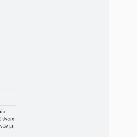
ότι
 είναι ο
ανών με