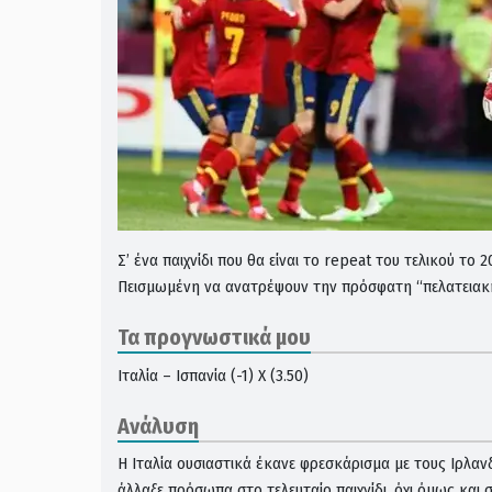
Σ’ ένα παιχνίδι που θα είναι το repeat του τελικού το 
Πεισμωμένη να ανατρέψουν την πρόσφατη “πελατειακή” εμ
Τα προγνωστικά μου
Ιταλία – Ισπανία (-1) Χ (3.50)
Ανάλυση
Η Ιταλία ουσιαστικά έκανε φρεσκάρισμα με τους Ιρλα
άλλαξε πρόσωπα στο τελευταίο παιχνίδι, όχι όμως και 