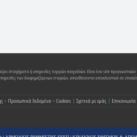
ρει στοιχήματα ή υπηρεσίες τυχερών παιχνιδιών. Είναι ένα site προγνωστικών
υπηρεσίες των διαφημιζόμενων εταιριών, απευθύνονται αποκλειστικά σε επισκέπ
ης – Προσωπικά δεδομένα – Cookies
Σχετικά με εμάς
Επικοινωνία