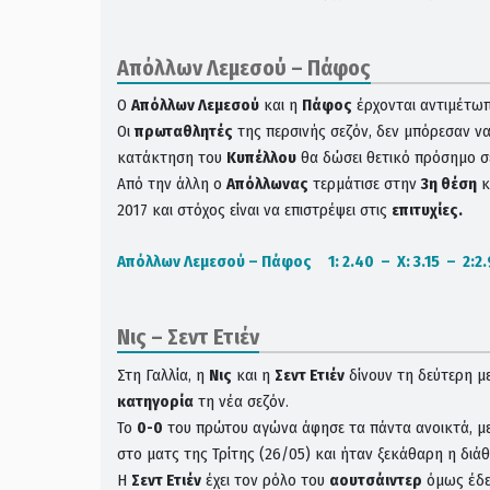
Απόλλων Λεμεσού – Πάφος
Ο
Απόλλων Λεμεσού
και η
Πάφος
έρχονται αντιμέτωπο
Οι
πρωταθλητές
της περσινής σεζόν, δεν μπόρεσαν ν
κατάκτηση του
Κυπέλλου
θα δώσει θετικό πρόσημο σε
Από την άλλη ο
Απόλλωνας
τερμάτισε στην
3η θέση
κ
2017 και στόχος είναι να επιστρέψει στις
επιτυχίες.
Απόλλων Λεμεσού – Πάφος 1: 2.40 – X: 3.15 – 2:2
Νις – Σεντ Ετιέν
Στη Γαλλία, η
Νις
και η
Σεντ Ετιέν
δίνουν τη δεύτερη με
κατηγορία
τη νέα σεζόν.
Το
0-0
του πρώτου αγώνα άφησε τα πάντα ανοικτά, μ
στο ματς της Τρίτης (26/05) και ήταν ξεκάθαρη η δι
Η
Σεντ Ετιέν
έχει τον ρόλο του
αουτσάιντερ
όμως έδει