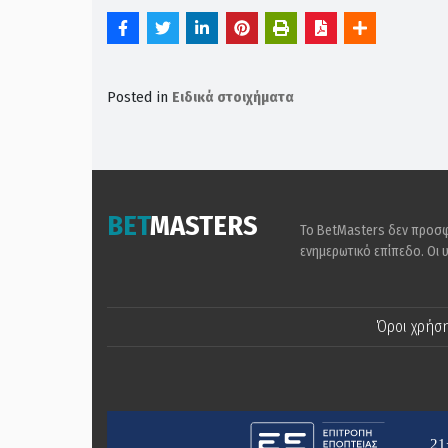
Posted in
Ειδικά στοιχήματα
BET
MASTERS
Το BetMasters δεν προσφέ
ενημερωτικό επίπεδο. Οι 
Όροι χρήσ