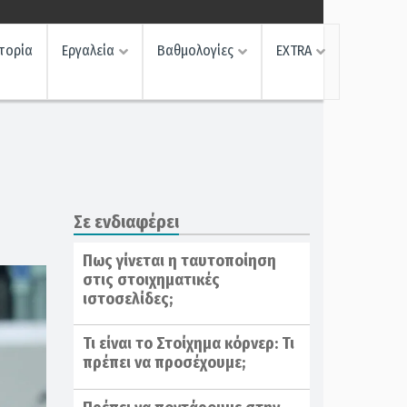
τορία
Εργαλεία
Βαθμολογίες
EXTRA
Σε ενδιαφέρει
Πως γίνεται η ταυτοποίηση
στις στοιχηματικές
ιστοσελίδες;
Τι είναι το Στοίχημα κόρνερ: Τι
πρέπει να προσέχουμε;