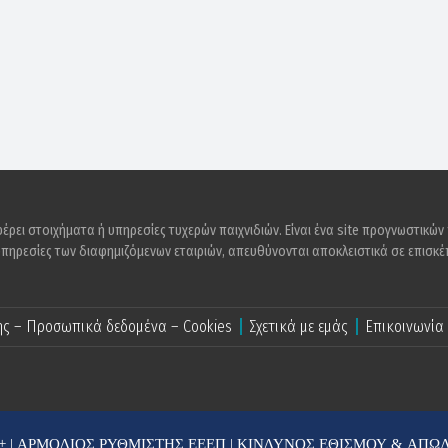
ρει στοιχήματα ή υπηρεσίες τυχερών παιχνιδιών. Είναι ένα site προγνωστικών
υπηρεσίες των διαφημιζόμενων εταιριών, απευθύνονται αποκλειστικά σε επισκέπ
ης – Προσωπικά δεδομένα – Cookies
Σχετικά με εμάς
Επικοινωνία