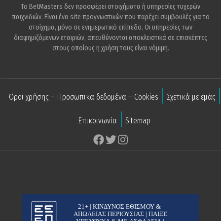
Το BetMasters δεν προσφέρει στοιχήματα ή υπηρεσίες τυχερών
παιχνιδιών. Είναι ένα site προγνωστικών που παρέχει συμβουλές για το
στοίχημα, μόνο σε ενημερωτικό επίπεδο. Οι υπηρεσίες των
διαφημιζόμενων εταιριών, απευθύνονται αποκλειστικά σε επισκέπτες
στους οποίους η χρήση τους είναι νόμιμη.
Όροι χρήσης – Προσωπικά δεδομένα – Cookies
Σχετικά με εμάς
Επικοινωνία
Sitemap