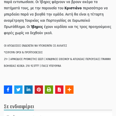
παρά εντυπωσίασε. Οι Ίβηρες ψάχνουν να βρουν ακόμα τα
πατήματά τους, με την παρουσία του
Κριστιάνο
περισσότερο να
μπερδεύει παρά να βοηθά την ομάδα. Αυτή θα είναι η τέταρτη
αναμέτρηση Τουρκίας και Πορτογαλίας σε Ευρωπαϊκό
Πρωτάθλημα. Οι
Ίβηρες
έχουν κερδίσει και τις τρεις προηγούμενες
φορές χωρίς να δεχθούν γκολ.
ΟΙ ΑΠΟΔΟΣΕΙΣ ΕΝΔΕΧΕΤΑΙ ΝΑ ΥΠΟΚΕΙΝΤΑΙ ΣΕ ΑΛΛΑΓΕΣ
*ΙΣΧΥΟΥΝ ΟΡΟΙ & ΠΡΟΫΠΟΘΕΣΕΙΣ
21+ | ΑΡΜΟΔΙΟΣ ΡΥΘΜΙΣΤΗΣ ΕΕΕΠ | ΚΙΝΔΥΝΟΣ ΕΘΙΣΜΟΥ & ΑΠΩΛΕΙΑΣ ΠΕΡΙΟΥΣΙΑΣ| ΓΡΑΜΜΗ
ΒΟΗΘΕΙΑΣ ΚΕΘΕΑ: 210 9237777 | ΠΑΙΞΕ ΥΠΕΥΘΥΝΑ
Σε ενδιαφέρει