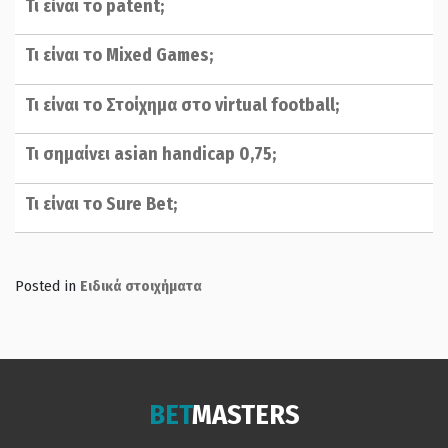
Τι είναι το patent;
Τι είναι το Mixed Games;
Τι είναι το Στοίχημα στο virtual football;
Τι σημαίνει asian handicap 0,75;
Τι είναι το Sure Bet;
Posted in
Ειδικά στοιχήματα
BET
MASTERS