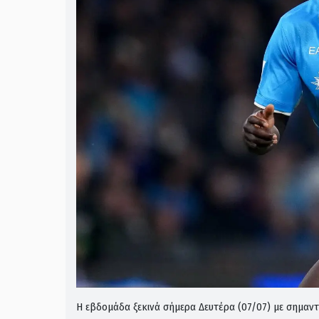
Η εβδομάδα ξεκινά σήμερα Δευτέρα (07/07) με σημαντ