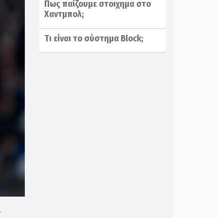
Πως παίζουμε στοιχημα στο
Χαντμπολ;
Tι είναι το σύστημα Block;
.