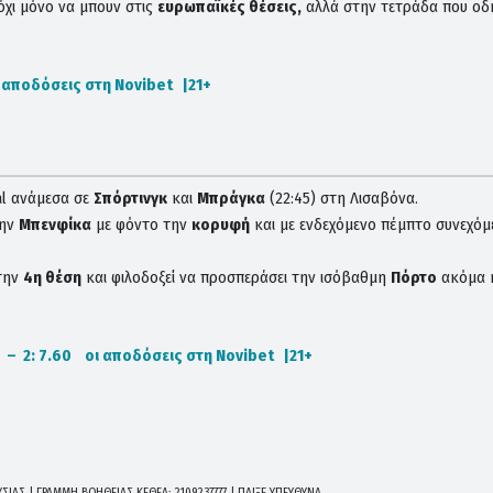
όχι μόνο να μπουν στις
ευρωπαϊκές θέσεις,
αλλά στην τετράδα που οδη
ι αποδόσεις στη Novibet |21+
al ανάμεσα σε
Σπόρτινγκ
και
Μπράγκα
(22:45) στη Λισαβόνα.
την
Μπενφίκα
με φόντο την
κορυφή
και με ενδεχόμενο πέμπτο συνεχόμ
στην
4η θέση
και φιλοδοξεί να προσπεράσει την ισόβαθμη
Πόρτο
ακόμα κ
 – 2: 7.60 οι αποδόσεις στη Novibet |21+
ΙΑΣ | ΓΡΑΜΜΗ ΒΟΗΘΕΙΑΣ ΚΕΘΕΑ: 2109237777 | ΠΑΙΞΕ ΥΠΕΥΘΥΝΑ.