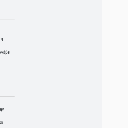
ση
ανέβει
.
ην
50