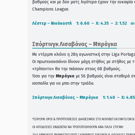
βαθμούς και με δύο ματς λιγότερα έχουν την ευκαιρία 
Champions League.
Λέστερ – Νιούκαστλ 1: 6.60 – X: 4.35 – 2: 1.52 ο
Σπόρτινγκ Λισαβόνας – Μπράγκα
Με ντέρμπι κλείνει η 28η αγωνιστική στην Liga Portug
Οι πρωτευουσιάνοι δίνουν
μάχη στήθος με στήθος με 
«τρίποντο» θα την πιάσουν στους 68 βαθμούς.
Όσο για την
Μπράγκα
με 56 βαθμούς είναι σταθερά 
ισοπαλία για να μπει στην τριάδα.
Σπόρτινγκ Λισαβόνας – Μπράγκα 1: 1.40 – X: 4.85
*ΙΣΧΥΟΥΝ ΟΡΟΙ & ΠΡΟΫΠΟΘΕΣΕΙΣ ΔΙΑΘΕΣΙΜΟΙ ΣΤΟ NOVIBET.GR/INFO/OROI
ΟΙ ΑΠΟΔΟΣΕΙΣ ΕΝΔΕΧΕΤΑΙ ΝΑ ΤΡΟΠΟΠΟΙΗΘΟΥΝ ΑΝΑ ΠΑΣΑ ΣΤΙΓΜΗ
21+| ΑΡΜΟΔΙΟΣ ΡΥΘΜΙΣΤΗΣ:ΕΕΕΠ | ΚΙΝΔΥΝΟΣ ΕΘΙΣΜΟΥ & ΑΠΩΛΕΙΑΣ ΠΕΡΙΟΥΣ