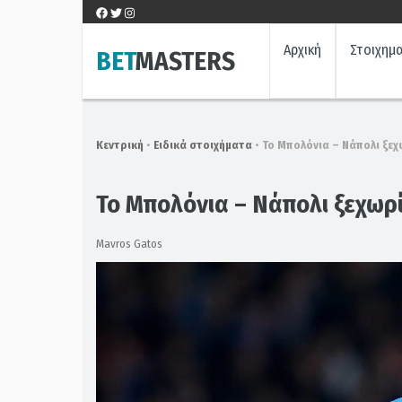
Skip
to
content
Αρχική
Στοιχημα
BET
MASTERS
Κεντρική
•
Ειδικά στοιχήματα
•
Το Μπολόνια – Νάπολι ξεχ
Το Μπολόνια – Νάπολι ξεχωρί
Mavros Gatos