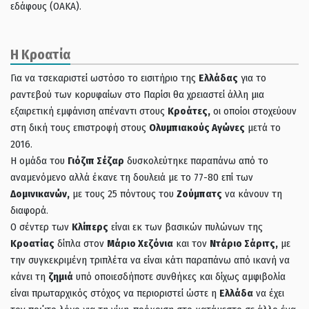
εδάφους (ΟΑΚΑ).
Η Κροατία
Για να τσεκαριστεί ωστόσο το εισιτήριο της
Ελλάδας
για το
ραντεβού των κορυφαίων στο Παρίσι θα χρειαστεί άλλη μια
εξαιρετική εμφάνιση απέναντι στους
Κροάτες,
οι οποίοι στοχεύουν
στη δική τους επιστροφή στους
Ολυμπιακούς Αγώνες
μετά το
2016.
Η ομάδα του
Γιόζιπ Σέζαρ
δυσκολεύτηκε παραπάνω από το
αναμενόμενο αλλά έκανε τη δουλειά με το 77-80 επί των
Δομινικανών,
με τους 25 πόντους του
Ζούμπατς
να κάνουν τη
διαφορά.
Ο σέντερ των
Κλίπερς
είναι εκ των βασικών πυλώνων της
Κροατίας
δίπλα στον
Μάριο Χεζόνια
και τον
Ντάριο Σάριτς,
με
την συγκεκριμένη τριπλέτα να είναι κάτι παραπάνω από ικανή να
κάνει τη
ζημιά
υπό οποιεσδήποτε συνθήκες και δίχως αμφιβολία
είναι πρωταρχικός στόχος να περιοριστεί ώστε η
Ελλάδα
να έχει