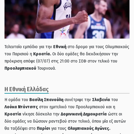
Τελευταίο εμπόδιο για την
Εθνική
στο δρομο για τους Ολυμπιακούς
του Παρισιού η
Κροατία.
Οι δύο ομάδες θα διεκδικήσουν την
πρόκριση απόψε (07/07) στις 21:00 στο ΣΕΦ στον τελικό του
Προολυμπιακού
Τουρνουά.
Η Εθνική Ελλάδας
Η ομάδα του
Βασίλη Σπανούλη
συνέτριψε την
Σλοβενία
του
Λούκα Ντόντσιτς
στον ημιτελικό του Προολυμπιακού και η
Κροατία
νίκησε δύσκολα την
Δομινικανή Δημοκρατία
ώστε οι
δύο ομάδες να δώσουν ραντεβού στον τελικό, όπου μία εξ αυτών
θα ταξιδέψει στο
Παρίσι
για τους
Ολυμπιακούς Αγώνες.