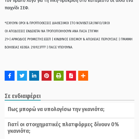
τον πρώτο λόγο για τη νίκη-πρόκριση στο κατάμεστο σε άλλο ένα
παιχνίδι ΣΕΦ.
*ΙΣΧΥΟΥΝ ΟΡΟΙ & ΠΡΟΫΠΟΘΕΣΕΙΣ ΔΙΑΘΕΣΙΜΟΙ ΣΤΟ NOVIBET.GR/INFO/OROI
ΟΙ ΑΠΟΔΟΣΕΙΣ ΕΝΔΕΧΕΤΑΙ ΝΑ ΤΡΟΠΟΠΟΙΗΘΟΥΝ ΑΝΑ ΠΑΣΑ ΣΤΙΓΜΗ
21+| ΑΡΜΟΔΙΟΣ ΡΥΘΜΙΣΤΗΣ:ΕΕΕΠ | ΚΙΝΔΥΝΟΣ ΕΘΙΣΜΟΥ & ΑΠΩΛΕΙΑΣ ΠΕΡΙΟΥΣΙΑΣ | ΓΡΑΜΜΗ
ΒΟΗΘΕΙΑΣ ΚΕΘΕΑ: 2109237777 | ΠΑΙΞΕ ΥΠΕΥΘΥΝΑ.
Σε ενδιαφέρει
Πως μπορώ να υπολογίσω την γκανιότα;
Γιατί οι στοιχηματικές πλατφόρμες δίνουν 0%
γκανιότα;