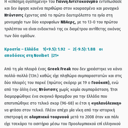
Η «επίσημη αγαπημένη» του
Γιάννη Αντετοκούνμπο
εντυπωσίασε
και δεν άφησε κανένα περιθώριο στον κουρασμένο και μοναχικό
Ντόντσιτς
έχοντας από το πρώτο δευτερόλεπτο τα ηνία στη
μονομαχία των δύο κορυφαίων
ΝΒΑερς,
με το 13-0 του πρώτου
τριλέπτου να είναι ενδεικτικό της εκ διαμέτρου αντίθετης εικόνας
των δύο ομάδων.
Κροατία – Ελλάδα 1(+9.5): 1.92 – 2(-9.5): 1.88 οι
αποδόσεις στη Novibet |21+
Από τη μία πλευρά ένας
Greek Freak
που δεν χρειάστηκε να κάνει
πολλά-πολλά (13π.) καθώς είχε πληθώρα συμπαραστατών και στις
δύο πλευρές του παρκέ (πρώτος σκόρερ με 19 ο
Γουόκαπ),
ενώ
από την άλλη ένας
Ντόντσιτς
χωρίς καμία συμπαράσταση. Έτσι
διαμορφώθηκε ένα σκηνικό θριαμβου για την Ελλάδα που
αποτυπώθηκε στο τελικό σκορ (96-68) κι έτσι η
«γαλανόλευκη»
να φτάσει στον τελικό. Πλέον απέχει μία νίκη από την ιστορική
επιστροφή σε
ολυμπιακό τουρνουά
μετά το 2008 όταν και πάλι
είχε τσεκάρει το εισιτήριο μέσω του Προολυμπιακού επί ελληνικού