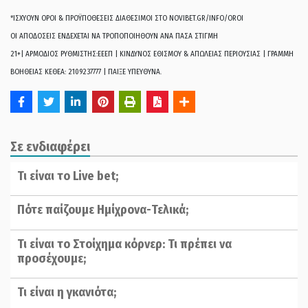
*ΙΣΧΥΟΥΝ ΟΡΟΙ & ΠΡΟΫΠΟΘΕΣΕΙΣ ΔΙΑΘΕΣΙΜΟΙ ΣΤΟ NOVIBET.GR/INFO/OROI
ΟΙ ΑΠΟΔΟΣΕΙΣ ΕΝΔΕΧΕΤΑΙ ΝΑ ΤΡΟΠΟΠΟΙΗΘΟΥΝ ΑΝΑ ΠΑΣΑ ΣΤΙΓΜΗ
21+| ΑΡΜΟΔΙΟΣ ΡΥΘΜΙΣΤΗΣ:ΕΕΕΠ | ΚΙΝΔΥΝΟΣ ΕΘΙΣΜΟΥ & ΑΠΩΛΕΙΑΣ ΠΕΡΙΟΥΣΙΑΣ | ΓΡΑΜΜΗ
ΒΟΗΘΕΙΑΣ ΚΕΘΕΑ: 2109237777 | ΠΑΙΞΕ ΥΠΕΥΘΥΝΑ.
Σε ενδιαφέρει
Τι είναι το Live bet;
Πότε παίζουμε Ημίχρονα-Τελικά;
Τι είναι το Στοίχημα κόρνερ: Τι πρέπει να
προσέχουμε;
Τι είναι η γκανιότα;