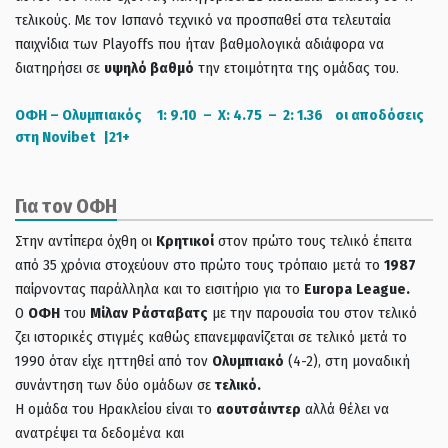
τελικούς. Με τον Ισπανό τεχνικό να προσπαθεί στα τελευταία
παιχνίδια των Playoffs που ήταν βαθμολογικά αδιάφορα να
διατηρήσει σε
υψηλό βαθμό
την ετοιμότητα της ομάδας του.
ΟΦΗ – Ολυμπιακός 1: 9.10 – X: 4.75 – 2: 1.36 οι αποδόσεις
στη Novibet |21+
Για τον ΟΦΗ
Στην αντίπερα όχθη οι
Κρητικοί
στον πρώτο τους τελικό έπειτα
από 35 χρόνια στοχεύουν στο πρώτο τους τρόπαιο μετά το
1987
παίρνοντας παράλληλα και το εισιτήριο για το
Europa
League.
Ο
ΟΦΗ
του
Μίλαν
Ράσταβατς
με την παρουσία του στον τελικό
ζει ιστορικές στιγμές καθώς επανεμφανίζεται σε τελικό μετά το
1990 όταν είχε ηττηθεί από τον
Ολυμπιακό
(4-2), στη μοναδική
συνάντηση των δύο ομάδων σε
τελικό.
Η ομάδα του Ηρακλείου είναι το
αουτσάιντερ
αλλά
θέλει να
ανατρέψει τα δεδομένα και