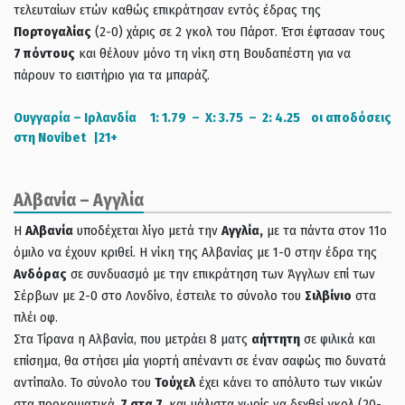
τελευταίων ετών καθώς επικράτησαν εντός έδρας της
Πορτογαλίας
(2-0) χάρις σε 2 γκολ του Πάροτ. Έτσι έφτασαν τους
7 πόντους
και θέλουν μόνο τη νίκη στη Βουδαπέστη για να
πάρουν το εισιτήριο για τα μπαράζ.
Ουγγαρία – Ιρλανδία 1: 1.79 – X: 3.75 – 2: 4.25 οι αποδόσεις
στη Novibet |21+
Αλβανία – Αγγλία
Η
Αλβανία
υποδέχεται λίγο μετά την
Αγγλία,
με τα πάντα στον 11ο
όμιλο να έχουν κριθεί. Η νίκη της Αλβανίας με 1-0 στην έδρα της
Ανδόρας
σε συνδυασμό με την επικράτηση των Άγγλων επί των
Σέρβων με 2-0 στο Λονδίνο, έστειλε τo σύνολο του
Σιλβίνιο
στα
πλέι οφ.
Στα Τίρανα η Αλβανία, που μετράει 8 ματς
αήττητη
σε φιλικά και
επίσημα, θα στήσει μία γιορτή απέναντι σε έναν σαφώς πιο δυνατά
αντίπαλο. Το σύνολο του
Τούχελ
έχει κάνει το απόλυτο των νικών
στα προκριματικά,
7 στα 7
, και μάλιστα χωρίς να δεχθεί γκολ (20-