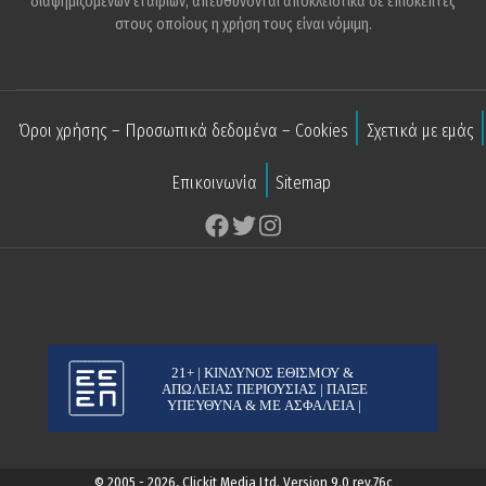
διαφημιζόμενων εταιριών, απευθύνονται αποκλειστικά σε επισκέπτες
στους οποίους η χρήση τους είναι νόμιμη.
Όροι χρήσης – Προσωπικά δεδομένα – Cookies
Σχετικά με εμάς
Επικοινωνία
Sitemap
© 2005 - 2026, Clickit Media Ltd. Version 9.0 rev.76c