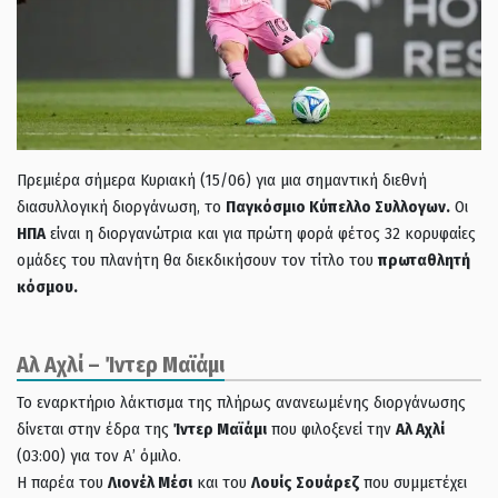
Πρεμιέρα σήμερα Κυριακή (15/06) για μια σημαντική διεθνή
διασυλλογική διοργάνωση, το
Παγκόσμιο Κύπελλο Συλλογων.
Οι
ΗΠΑ
είναι η διοργανώτρια και για πρώτη φορά φέτος 32 κορυφαίες
ομάδες του πλανήτη θα διεκδικήσουν τον τίτλο του
πρωταθλητή
κόσμου.
Αλ Αχλί – Ίντερ Μαϊάμι
Το εναρκτήριο λάκτισμα της πλήρως ανανεωμένης διοργάνωσης
δίνεται στην έδρα της
Ίντερ Μαϊάμι
που φιλοξενεί την
Αλ Αχλί
(03:00) για τον Α’ όμιλο.
Η παρέα του
Λιονέλ Μέσι
και του
Λουίς Σουάρεζ
που συμμετέχει