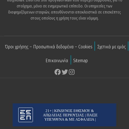
παιχνιδιών. Είναι ένα site προγνωστικών που παρέχει συμβουλές για το
στοίχημα, μόνο σε ενημερωτικό επίπεδο. Οι υπηρεσίες των
διαφημιζόμενων εταιριών, απευθύνονται αποκλειστικά σε επισκέπτες
στους οποίους η χρήση τους είναι νόμιμη.
Όροι χρήσης – Προσωπικά δεδομένα – Cookies
Σχετικά με εμάς
Επικοινωνία
Sitemap