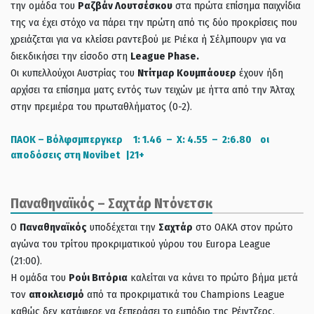
την ομάδα του
Ραζβάν Λουτσέσκου
στα πρώτα επίσημα παιχνίδια
της να έχει στόχο να πάρει την πρώτη από τις δύο προκρίσεις που
χρειάζεται για να κλείσει ραντεβού με Ριέκα ή Σέλμπουρν για να
διεκδικήσει την είσοδο στη
League Phase.
Οι κυπελλούχοι Αυστρίας του
Ντίτμαρ Κουμπάουερ
έχουν ήδη
αρχίσει τα επίσημα ματς εντός των τειχών με ήττα από την Άλταχ
στην πρεμιέρα του πρωταθλήματος (0-2).
ΠΑΟΚ – Βόλφσμπεργκερ 1: 1.46 – X: 4.55 – 2:6.80 οι
αποδόσεις στη Novibet |21+
Παναθηναϊκός – Σαχτάρ Ντόνετσκ
Ο
Παναθηναϊκός
υποδέχεται την
Σαχτάρ
στο ΟΑΚΑ στον πρώτο
αγώνα του τρίτου προκριματικού γύρου του Europa League
(21:00).
Η ομάδα του
Ρούι Βιτόρια
καλείται να κάνει το πρώτο βήμα μετά
τον
αποκλεισμό
από τα προκριματικά του Champions League
καθώς δεν κατάφερε να ξεπεράσει το εμπόδιο της Ρέιντζερς,