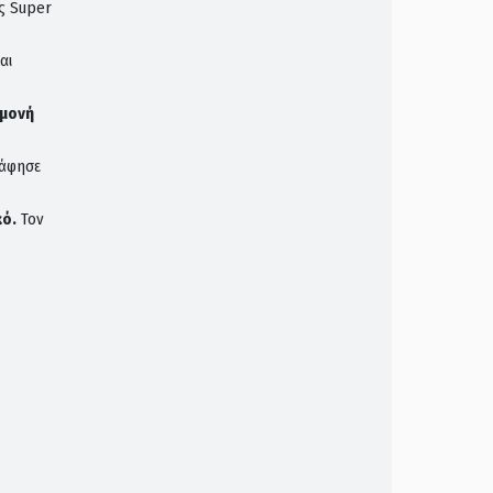
ς Super
αι
μονή
 άφησε
ό.
Τον