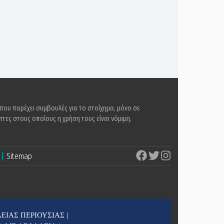
 που παρέχει συμβουλές για το στοίχημα, μόνο σε
τες στους οποίους η χρήση τους είναι νόμιμη.
Sitemap