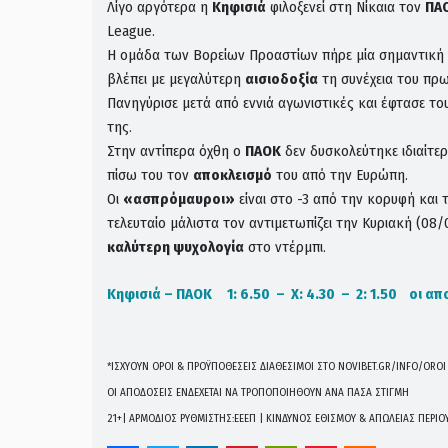
Λίγο αργότερα η
Κηφισιά
φιλοξενεί στη Νίκαια τον
ΠΑ
League.
Η ομάδα των Βορείων Προαστίων πήρε μία σημαντική
βλέπει με μεγαλύτερη
αισιοδοξία
τη συνέχεια του πρ
Πανηγύρισε μετά από εννιά αγωνιστικές και έφτασε το
της.
Στην αντίπερα όχθη ο
ΠΑΟΚ
δεν δυσκολεύτηκε ιδιαίτε
πίσω του τον
αποκλεισμό
του από την Ευρώπη.
Οι
«ασπρόμαυροι»
είναι στο -3 από την κορυφή και
τελευταίο μάλιστα τον αντιμετωπίζει την Κυριακή (08
καλύτερη ψυχολογία
στο ντέρμπι.
Κηφισιά – ΠΑΟΚ 1: 6.50 – X: 4.30 – 2: 1.50 οι απ
*ΙΣΧΥΟΥΝ ΟΡΟΙ & ΠΡΟΫΠΟΘΕΣΕΙΣ ΔΙΑΘΕΣΙΜΟΙ ΣΤΟ NOVIBET.GR/INFO/OROI
ΟΙ ΑΠΟΔΟΣΕΙΣ ΕΝΔΕΧΕΤΑΙ ΝΑ ΤΡΟΠΟΠΟΙΗΘΟΥΝ ΑΝΑ ΠΑΣΑ ΣΤΙΓΜΗ
21+| ΑΡΜΟΔΙΟΣ ΡΥΘΜΙΣΤΗΣ:ΕΕΕΠ | ΚΙΝΔΥΝΟΣ ΕΘΙΣΜΟΥ & ΑΠΩΛΕΙΑΣ ΠΕΡΙΟΥΣ