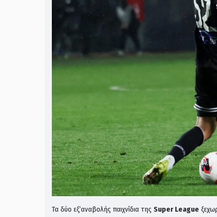
Τα δύο εξ’αναβολής παιχνίδια της
Super League
ξεχωρ