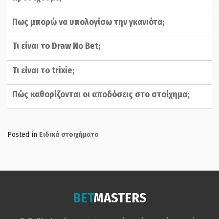
Πως μπορώ να υπολογίσω την γκανιότα;
Τι είναι το Draw No Bet;
Τι είναι το trixie;
Πώς καθορίζονται οι αποδόσεις στο στοίχημα;
Posted in
Ειδικά στοιχήματα
BET
MASTERS