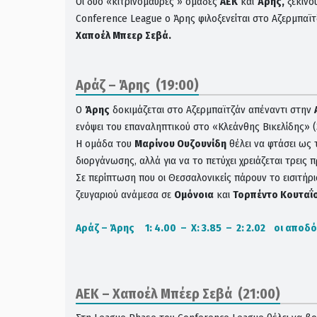
Oι δύο «κιτρινόμαυρες » ομάδες
ΑΕΚ
και
Άρης,
ξεκινο
Conference League ο Άρης φιλοξενείται στο Αζερμπαϊ
Χαποέλ Μπεερ Σεβά.
Αράζ – Άρης (19:00)
Ο
Άρης
δοκιμάζεται στο Αζερμπαϊτζάν απέναντι στην
ενόψει του επαναληπτικού στο «Κλεάνθης Βικελίδης» (
Η ομάδα του
Μαρίνου Ουζουνίδη
θέλει να φτάσει ως 
διοργάνωσης, αλλά για να το πετύχει χρειάζεται τρεις 
Σε περίπτωση που οι Θεσσαλονικείς πάρουν το εισιτήρι
ζευγαριού ανάμεσα σε
Ομόνοια
και
Τορπέντο Κουταΐσ
Αράζ – Άρης 1: 4.00 – Χ: 3.85 – 2: 2.02 οι αποδό
AEK – Χαποέλ Μπέερ Σεβά (21:00)