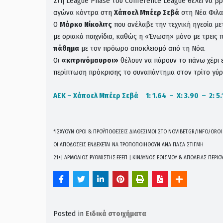
Στη League Phase του Conference League θέλει να βρ
αγώνα κόντρα στη
Χάποελ Μπέερ Σεβά
στη Νέα Φιλαδ
Ο
Μάρκο Νίκολιτς
που ανέλαβε την τεχνική ηγεσία μ
με οριακά παιχνίδια, καθώς η «Ένωση» μόνο με τρεις π
πάθημα
με τον πρόωρο αποκλεισμό από τη Νόα.
Οι
«κιτρινόμαυροι»
θέλουν
να πάρουν το πάνω χέρι 
περίπτωση πρόκρισης το συναπάντημα στον τρίτο γύρ
ΑΕΚ – Χάποελ Μπέερ Σεβά 1: 1.64 – X: 3.90 – 2: 5
*ΙΣΧΥΟΥΝ ΟΡΟΙ & ΠΡΟΫΠΟΘΕΣΕΙΣ ΔΙΑΘΕΣΙΜΟΙ ΣΤΟ NOVIBET.GR/INFO/OROI
ΟΙ ΑΠΟΔΟΣΕΙΣ ΕΝΔΕΧΕΤΑΙ ΝΑ ΤΡΟΠΟΠΟΙΗΘΟΥΝ ΑΝΑ ΠΑΣΑ ΣΤΙΓΜΗ
21+| ΑΡΜΟΔΙΟΣ ΡΥΘΜΙΣΤΗΣ:ΕΕΕΠ | ΚΙΝΔΥΝΟΣ ΕΘΙΣΜΟΥ & ΑΠΩΛΕΙΑΣ ΠΕΡΙΟΥΣ
Posted in
Ειδικά στοιχήματα