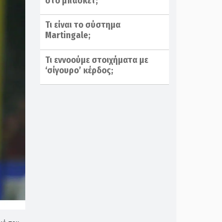
στο μπάσκετ;
Τι είναι το σύστημα
Martingale;
Τι εννοούμε στοιχήματα με
‘σίγουρο’ κέρδος;