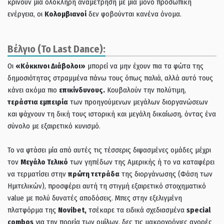
κρίνουν μια ολόκληρη αναμέτρηση με μία μόνο προσωπική
ενέργεια, οι
Κολομβιανοί
δεν φοβούνται κανένα όνομα.
Βέλγιο (Το Last Dance):
Οι
«Κόκκινοι Διάβολοι»
μπορεί να μην έχουν πια τα φώτα της
δημοσιότητας στραμμένα πάνω τους όπως παλιά, αλλά αυτό τους
κάνει ακόμα πιο
επικίνδυνους.
Κουβαλούν την πολύτιμη,
τεράστια εμπειρία
των προηγούμενων μεγάλων διοργανώσεων
και ψάχνουν τη δική τους ιστορική και μεγάλη δικαίωση, όντας ένα
σύνολο με εξαιρετικό κυνισμό.
Το να φτάσει μία από αυτές
τις τέσσερις διψασμένες ομάδες μέχρι
τον
Μεγάλο Τελικό
των γηπέδων της Αμερικής ή το να καταφέρει
να τερματίσει στην
πρώτη τετράδα
της διοργάνωσης (Φάση των
Ημιτελικών), προσφέρει αυτή τη στιγμή εξαιρετικό στοιχηματικό
value με πολύ δυνατές αποδόσεις. Μπες στην εξελιγμένη
πλατφόρμα της
Novibet,
τσέκαρε τα ειδικά σχεδιασμένα
special
combos
για την πορεία των ομίλων, δες τις μακροχρόνιες αγορές