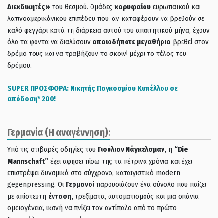
Διεκδικητές»
του θεσμού. Ομάδες
κορυφαίου
ευρωπαϊκού και
λατινοαμερικάνικου επιπέδου που, αν καταφέρουν να βρεθούν σε
καλό φεγγάρι κατά τη διάρκεια αυτού του απαιτητικού μήνα, έχουν
όλα τα φόντα να διαλύσουν
οποιοδήποτε μεγαθήριο
βρεθεί στον
δρόμο τους και να τραβήξουν το σκοινί μέχρι το τέλος του
δρόμου.
SUPER ΠΡΟΣΦΟΡΑ: Νικητής Παγκοσμίου Κυπέλλου σε
απόδοση* 200!
Γερμανία (Η αναγέννηση):
Υπό τις στιβαρές οδηγίες του
Γιούλιαν Νάγκελσμαν,
η
“Die
Mannschaft”
έχει αφήσει πίσω της τα πέτρινα χρόνια και έχει
επιστρέψει δυναμικά στο σύγχρονο, καταιγιστικό modern
gegenpressing. Οι
Γερμανοί
παρουσιάζουν ένα σύνολο που παίζει
με απίστευτη
ένταση,
τρεξίματα, αυτοματισμούς και μια σπάνια
ομοιογένεια, ικανή να πνίξει τον αντίπαλο από το πρώτο