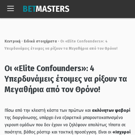
Skip
BET
MASTERS
to
Σαβ, 8 Αυγ. 2026
16:54:22
content
Κεντρική
•
Ειδικά στοιχήματα
•
Οι «Elite Confounders»: 4
Υπερδυνάμεις έτοιμες να ρίξουν τα Μεγαθήρια από τον Θρόνο!
Οι «Elite Confounders»: 4
Υπερδυνάμεις έτοιμες να ρίξουν τα
Μεγαθήρια από τον Θρόνο!
Πίσω από την κλειστή κάστα των πρώτων και
ακλόνητων φαβορί
της διοργάνωσης, υπάρχει ένα εξαιρετικά μπαρουτοκαπνισμένο
γκρουπ ομάδων που δεν έχουν να ζηλέψουν απολύτως τίποτα σε
ποιότητα, βάθος ρόστερ και τακτική προσέγγιση. Είναι οι
«Ισχυροί