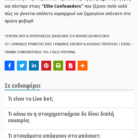
και πόνταρε στους
“Elite Confounders”
που ξέρουν πολύ καλά
πώς να γίνονται απόλυτα κυριαρχικοί και ζημιογόνοι απέναντι στα
πρώτα φαβορί!
*ΙΣΧΥΟΥΝ ΟΡΟΙ & ΠΡΟΫΠΟΘΕΣΕΙΣ ΔΙΑΘΕΣΙΜΟΙ ΣΤΟ NOVIBET.GR/INFO/OROI
21+ | ΑΡΜΟΔΙΟΣ ΡΥΘΜΙΣΤΗΣ ΕΕΕΠ | ΚΙΝΔΥΝΟΣ ΕΘΙΣΜΟΥ & ΑΠΩΛΕΙΑΣ ΠΕΡΙΟΥΣΙΑΣ | ΕΟΠΑΕ –
ΓΡΑΜΜΗ ΣΥΜΒΟΥΛΕΥΤΙΚΗΣ: 1114 | ΠΑΙΞΕ ΥΠΕΥΘΥΝΑ.
Σε ενδιαφέρει
Τι είναι το Live bet;
Τι κάνω αν η στοιχηματικήμου δε δίνει διπλή
ευκαιρία;
Τι στοιχήματα υπάρχουν στο μπάσκετ;