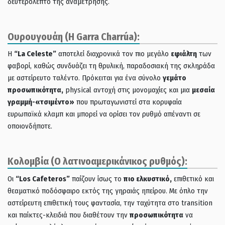
δευτερόλεπτο της αναμέτρησης.
Ουρουγουάη (Η Garra Charrúa):
Η
“La Celeste”
αποτελεί διαχρονικά τον πιο μεγάλο
εφιάλτη
των
φαβορί, καθώς συνδυάζει τη θρυλική, παραδοσιακή της σκληράδα
με αστείρευτο ταλέντο. Πρόκειται για ένα σύνολο
γεμάτο
προσωπικότητα,
physical αντοχή στις μονομαχίες και μια
μεσαία
γραμμή-«τσιμέντο»
που πρωταγωνιστεί στα κορυφαία
ευρωπαϊκά κλαμπ και μπορεί να ορίσει τον ρυθμό απέναντι σε
οποιονδήποτε.
Κολομβία (Ο λατινοαμερικάνικος ρυθμός):
Οι
“Los Cafeteros”
παίζουν ίσως το
πιο ελκυστικό,
επιθετικό και
θεαματικό ποδόσφαιρο εκτός της γηραιάς ηπείρου. Με όπλο την
αστείρευτη επιθετική τους φαντασία, την ταχύτητα στο transition
και παίκτες-κλειδιά που διαθέτουν την
προσωπικότητα
να