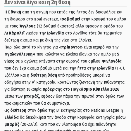
Δεν είναι λίγο και η 2η θέση
Η
Εθνική
από τη στιγμή που εκτός της ήττας δεν διασφάλισε και
τη διαφορά στο goal average,
ισοβαθμεί
στην κορυφή του ομίλου
με τους
Άγγλους
(12 βαθμοί έκαστος) αλλά εφόσον η ομάδα του
Λι Κάρσλεϊ
νικήσει την
Ιρλανδία
στο Λονδίνο τότε θα τερματίσει
δεύτερη ακόμα και με δική της νίκη στο Ελσίνκι.
Παρ’ όλα αυτά το κίνητρο για
«τρίποντο»
είναι ισχυρό για την
«γαλανόλευκη»
που καλείται να κλείσει ιδανικά τον όμιλο με
5
νίκες
σε 6 αγώνες απέναντι στην ουραγό του ομίλου
Φινλανδία
που δεν έχει ακόμα βαθμό μετά και την ήττα στην
Ιρλανδία
(1-0).
Εξάλλου και η
δεύτερη θέση
υπό προϋποθέσεις μπορεί να
οδηγήσει στην Α’ κατηγορία, κρατώντας ζωντανή την πιθανότητα
για δεύτερη ευκαιρία πρόκρισης στο
Παγκόσμιο Κύπελλο 2026
μέσω των
μπαράζ,
εφόσον δεν πάρει την πρωτιά στον όμιλο των
προκριματικών που θα συμμετάσχει.
Ως
δεύτερη
στον όμιλο της Β’ κατηγορίας στο Nations League η
Ελλάδα
θα διεκδικήσει την άνοδο στην κορυφαία κατηγορία μέσω
μπαράζ
(20-23/3), κάτι που αν υλοποιήσει θα έχει πιθανότητα