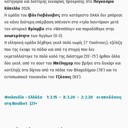
κατηγορία και δεύτερης ευκαιρίας πρόκρισης στο
Παγκόσμιο
Κύπελλο
2026.
Η ομάδα του
Ιβάν Γιοβάνοβιτς
στο κατάμεστο ΟΑΚΑ δεν μπόρεσε
να κάνει δεύτερη υπέρβαση απέναντι στα «τρία λιοντάρια» μετά
τον ιστορικό
θρίαμβο
στο «Wembley» και παραδόθηκε στην
ανωτερότητα
των Άγγλων (0-3).
Η ελληνική ομάδα δέχθηκε γκολ πολύ νωρίς (7’ Γουότκινς), εξέλιξη
που της έκοψε τα πόδια και από τη στιγμή που δεν
εκμεταλλεύτηκε το πολύ καλό της διάστημα (55’-75’) ήρθαν άλλα
δύο γκολ, από το σουτ του
Μπέλιγχαμ
που βρήκε στο δοκάρι και
κατέληξε στα δίχτυα από τα πόδια του Βλαχοδήμου (78’) και το
εντυπωσιακό τακουνάκι του
Τζόουνς
(83’).
Φινλανδία – Ελλάδα 1: 3.15 – X: 3.20 – 2: 2.30 οι αποδόσεις
στη Novibet |21+