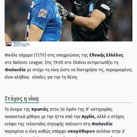
Φινάλε σήμερα (17/11) στις υποχρεώσεις της
Εθνικής Ελλάδας
στο Nations League. Στις 19:00 στο Ελσίνκι αντιμετωπίζει τη
Φινλανδία
με στόχο τη νίκη ώστε να διατηρήσει τις, περιορισμένες
είναι αλήθεια, ελπιδες για την 1η θέση.
Στόχος η νίκη
Το όνειρο της
πρωτιάς
στον 2ο όμιλο της Β’ κατηγορίας
ουσιαστικά χάθηκε με την ήττα από την
Αγγλία,
αλλά ο στόχος
ενόψει της τελευταίας στροφής απέναντι στη
Φινλανδία
παραμένει η νίκη καθώς υπάρχει
«παράθυρο»
ανόδου στην Α’