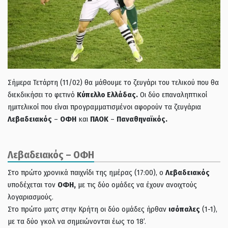
Σήμερα Τετάρτη (11/02) θα μάθουμε το ζευγάρι του τελικού που θα
διεκδικήσει το φετινό
Κύπελλο Ελλάδας.
Οι δύο επαναληπτικοί
ημιτελικοί που είναι προγραμματισμένοι αφορούν τα ζευγάρια
Λεβαδειακός
–
ΟΦΗ
και
ΠΑΟΚ
–
Παναθηναϊκός.
Λεβαδειακός – ΟΦΗ
Στο πρώτο χρονικά παιχνίδι της ημέρας (17:00), ο
Λεβαδειακός
υποδέχεται τον
ΟΦΗ,
με τις δύο ομάδες να έχουν ανοιχτούς
λογαριασμούς.
Στο πρώτο ματς στην Κρήτη οι δύο ομάδες ήρθαν
ισόπαλες
(1-1),
με τα δύο γκολ να σημειώνονται έως το 18’.