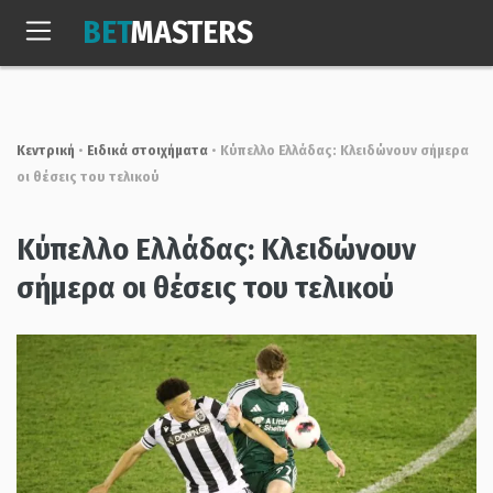
Skip
BET
MASTERS
to
Δευτ, 10 Αυγ. 2026
04:19:19
content
Κεντρική
•
Ειδικά στοιχήματα
•
Κύπελλο Ελλάδας: Κλειδώνουν σήμερα
οι θέσεις του τελικού
Κύπελλο Ελλάδας: Κλειδώνουν
σήμερα οι θέσεις του τελικού