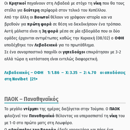
Οι
Κρητικοί
πηγαίνουν στη Λιβαδειά με στόχο τη
νίκη
που θα τους
στείλει για
δεύτερη
σερίφορά στον τελικό του Κυπέλλου.
Από την άλλη οι
Βοιωτοί
θέλουν να γράψουν ιστορία και να
βρεθούν για
πρώτη φορά
σε θέση να διεκδικήσουν ένα τρόπαιο.
Αυτή μάλιστα είναι η
3η φορά
μέσα σε μία εβδομάδα που οι δύο
ομάδες έρχονται αντιμέτωπες καθώς την Κυριακή (08/02) ο
ΟΦΗ
υποδέχθηκε τον
Λεβαδειακό
για το πρωτάθλημα.
Σε ένα συναρπαστικό παιχνίδι οι
γηπεδούχοι
επικράτησαν με 3-2
αλλά τώρα η κατάσταση είναι εντελώς διαφορετική.
Λεβαδειακός – ΟΦΗ 1: 1.86 – X: 3.35 – 2: 4.70 οι αποδόσεις
στη Novibet |21+
ΠΑΟΚ – Παναθηναϊκός
Το μεγάλο
ντέρμπι
της ημέρας διεξάγεται στην Τούμπα. Ο
ΠΑΟΚ
φιλοξενεί τον
Παναθηναϊκό
θέλοντας να υπερασπιστεί τη
νίκη
του
με 1-0 στο πρώτο ματς στη Λεωφόρο.
Ο
«Δικέφαλος του Βορρά»
έδειξε χαρακτήρα και πήρε ένα