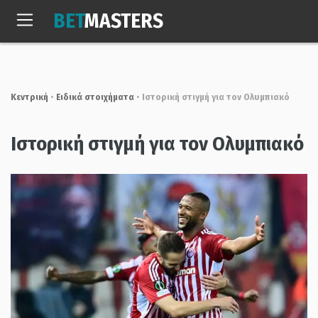
Skip
BET
MASTERS
to
Δευτ, 10 Αυγ. 2026
06:40:57
content
Κεντρική
•
Ειδικά στοιχήματα
•
Ιστορική στιγμή για τον Ολυμπιακό
Ιστορική στιγμή για τον Ολυμπιακό