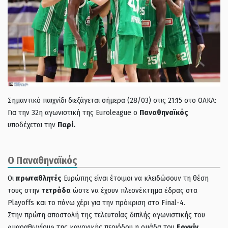
Σημαντικό παιχνίδι διεξάγεται σήμερα (28/03) στις 21:15 στο ΟΑΚΑ:
Για την 32η αγωνιστική της Euroleague ο
Παναθηναϊκός
υποδέχεται την
Παρί.
Ο Παναθηναϊκός
Οι
πρωταθλητές
Ευρώπης είναι έτοιμοι να κλειδώσουν τη θέση
τους στην
τετράδα
ώστε να έχουν πλεονέκτημα έδρας στα
Playoffs και το πάνω χέρι για την πρόκριση στο Final-4.
Στην πρώτη αποστολή της τελευταίας διπλής αγωνιστικής του
«μαραθωνίου» της κανονικής περιόδου η ομάδα του
Εργκίν