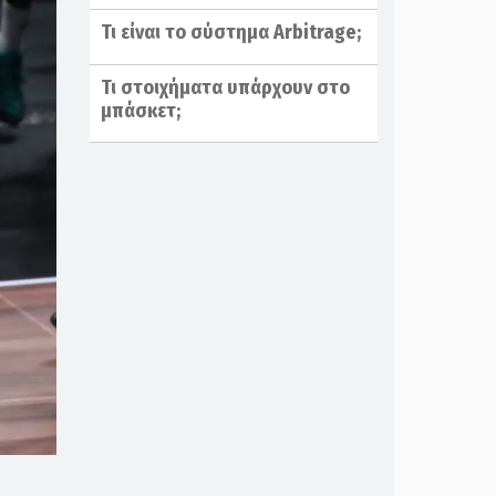
Τι είναι το σύστημα Arbitrage;
Τι στοιχήματα υπάρχουν στο
μπάσκετ;