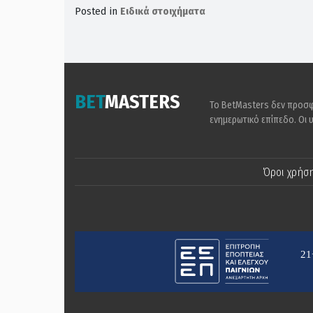
Posted in
Ειδικά στοιχήματα
BET
MASTERS
Το BetMasters δεν προσφέ
ενημερωτικό επίπεδο. Οι 
Όροι χρήσ