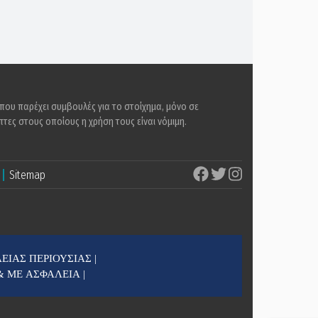
 που παρέχει συμβουλές για το στοίχημα, μόνο σε
τες στους οποίους η χρήση τους είναι νόμιμη.
Sitemap