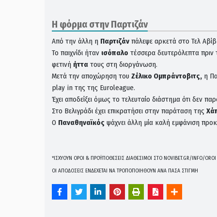
H φόρμα στην Παρτιζάν
Από την άλλη η
Παρτιζάν
πάλεψε αρκετά στο Τελ Αβίβ
Το παιχνίδι ήταν
ισόπαλο
τέσσερα δευτερόλεπτα πριν 
φετινή
ήττα
τους στη διοργάνωση.
Μετά την αποχώρηση του
Ζέλικο Ομπράντοβιτς,
η Πα
play in της της Euroleague.
Έχει αποδείξει όμως το τελευταίο διάστημα ότι δεν παρ
Στο Βελιγράδι έχει επικρατήσει στην παράταση της
Χάπ
Ο
Παναθηναϊκός
ψάχνει άλλη μία καλή εμφάνιση προκ
*ΙΣΧΥΟΥΝ ΟΡΟΙ & ΠΡΟΫΠΟΘΕΣΕΙΣ ΔΙΑΘΕΣΙΜΟΙ ΣΤΟ NOVIBET.GR/INFO/ORO
ΟΙ ΑΠΟΔΟΣΕΙΣ ΕΝΔΕΧΕΤΑΙ ΝΑ ΤΡΟΠΟΠΟΙΗΘΟΥΝ ΑΝΑ ΠΑΣΑ ΣΤΙΓΜΗ