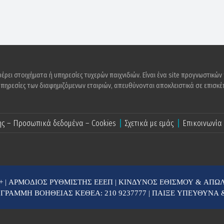
ρει στοιχήματα ή υπηρεσίες τυχερών παιχνιδιών. Είναι ένα site προγνωστικών
υπηρεσίες των διαφημιζόμενων εταιριών, απευθύνονται αποκλειστικά σε επισκέπ
ης – Προσωπικά δεδομένα – Cookies
Σχετικά με εμάς
Επικοινωνία