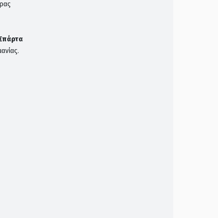
δρας
Σπάρτα
ανίας.