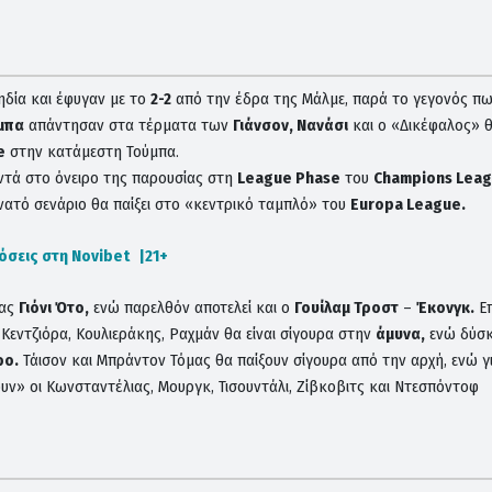
δία και έφυγαν με το
2-2
από την έδρα της Μάλμε, παρά το γεγονός π
μπα
απάντησαν στα τέρματα των
Γιάνσον, Νανάσι
και ο «Δικέφαλος» θ
e
στην κατάμεστη Τούμπα.
οντά στο όνειρο της παρουσίας στη
League Phase
του
Champions Lea
νατό σενάριο θα παίξει στο «κεντρικό ταμπλό» του
Europa League.
όσεις στη Novibet |21+
ίας
Γιόνι Ότο,
ενώ παρελθόν αποτελεί και ο
Γουίλαμ Τροστ
–
Έκονγκ.
Επ
 Κεντζιόρα, Κουλιεράκης, Ραχμάν θα
είναι σίγουρα στην
άμυνα,
ενώ δύσκ
ρο.
Τάισον και Μπράντον Τόμας θα παίξουν σίγουρα από την αρχή, ενώ γι
ν» οι Κωνσταντέλιας, Μουργκ, Τισουντάλι, Ζίβκοβιτς και Ντεσπόντοφ