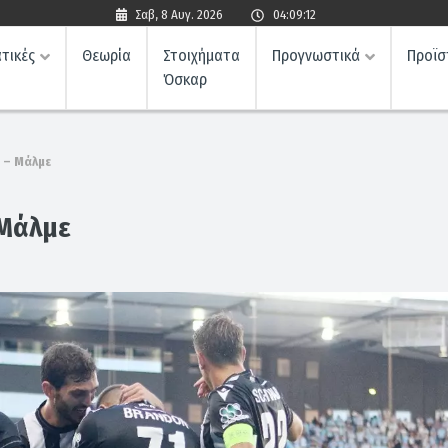
Σαβ, 8 Αυγ. 2026
04:09:14
τικές
Θεωρία
Στοιχήματα
Προγνωστικά
Προϊσ
Όσκαρ
 – Μάλμε
 Μάλμε