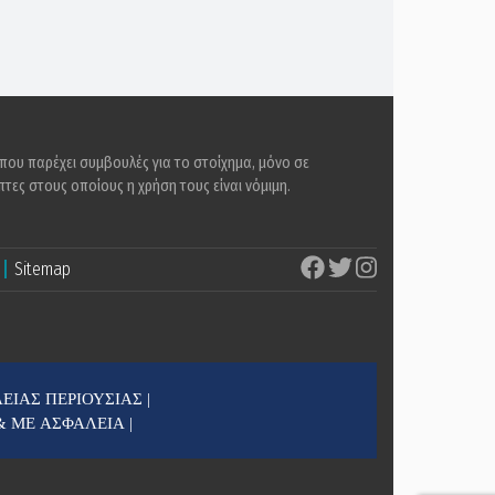
 που παρέχει συμβουλές για το στοίχημα, μόνο σε
τες στους οποίους η χρήση τους είναι νόμιμη.
Sitemap