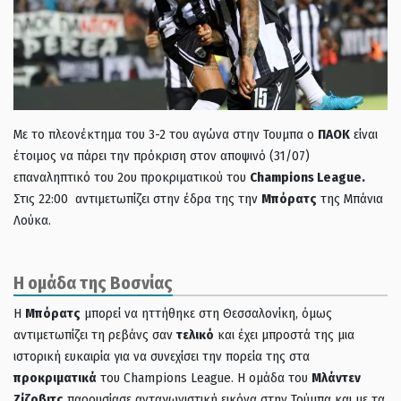
Με το πλεονέκτημα του 3-2 του αγώνα στην Τουμπα ο
ΠΑΟΚ
είναι
έτοιμος να πάρει την πρόκριση στον αποψινό (31/07)
επαναληπτικό του 2ου προκριματικού του
Champions League.
Στις 22:00 αντιμετωπίζει στην έδρα της την
Μπόρατς
της Μπάνια
Λούκα.
Η ομάδα της Βοσνίας
Η
Μπόρατς
μπορεί να ηττήθηκε στη Θεσσαλονίκη, όμως
αντιμετωπίζει τη ρεβάνς σαν
τελικό
και έχει μπροστά της μια
ιστορική ευκαιρία για να συνεχίσει την πορεία της στα
προκριματικά
του Champions League. Η ομάδα του
Μλάντεν
Ζίζοβιτς
παρουσίασε ανταγωνιστική εικόνα στην Τούμπα και με τα