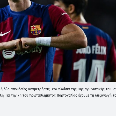
ή δύο σπουδαίες αναμετρήσεις. Στα πλαίσια της 8ης αγωνιστικής του Ι
λη
. Για την 7η του πρωταθλήματος Πορτογαλίας έχουμε τη διεξαγωγή τ