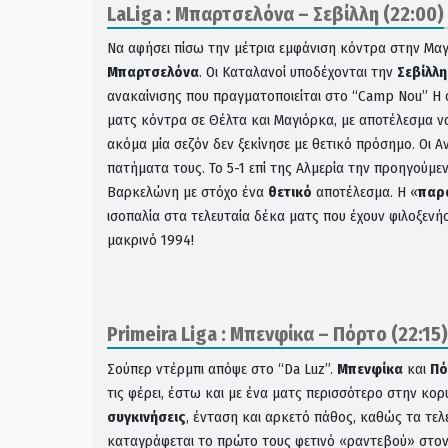
LaLiga : Μπαρτσελόνα – Σεβίλλη (22:00)
Να αφήσει πίσω την μέτρια εμφάνιση κόντρα στην Μαγ
Μπαρτσελόνα
. Οι Καταλανοί υποδέχονται την
Σεβίλλη
ανακαίνισης που πραγματοποιείται στο “Camp Nou” Η
ματς κόντρα σε Θέλτα και Μαγιόρκα, με αποτέλεσμα ν
ακόμα μία σεζόν δεν ξεκίνησε με θετικό πρόσημο. Οι 
πατήματα τους. Το 5-1 επί της Αλμερία την προηγούμ
Βαρκελώνη με στόχο ένα
θετικό
αποτέλεσμα. Η «
παρ
ισοπαλία στα τελευταία δέκα ματς που έχουν φιλοξενήσ
μακρινό 1994!
Primeira Liga : Μπενφίκα – Πόρτο (22:15)
Σούπερ ντέρμπι απόψε στο “Da Luz”.
Μπενφίκα
και
Πό
τις φέρει, έστω και με ένα ματς περισσότερο στην κο
συγκινήσεις
, ένταση και αρκετό πάθος, καθώς τα τελευ
καταγράφεται το πρώτο τους φετινό «ραντεβού» στον