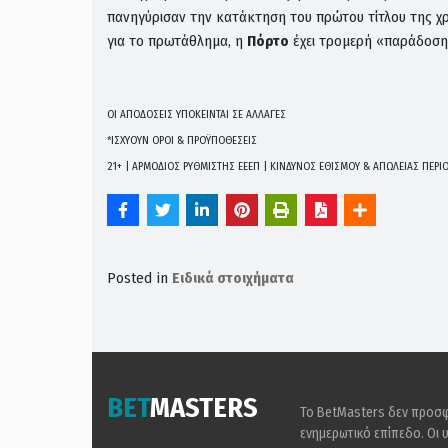
πανηγύρισαν την κατάκτηση του πρώτου τίτλου της χρ
για το πρωτάθλημα, η
Πόρτο
έχει τρομερή «παράδοση»,
ΟΙ ΑΠΟΔΟΣΕΙΣ ΥΠΟΚΕΙΝΤΑΙ ΣΕ ΑΛΛΑΓΕΣ
*ΙΣΧΥΟΥΝ ΟΡΟΙ & ΠΡΟΫΠΟΘΕΣΕΙΣ
21+ | ΑΡΜΟΔΙΟΣ ΡΥΘΜΙΣΤΗΣ ΕΕΕΠ | ΚΙΝΔΥΝΟΣ ΕΘΙΣΜΟΥ & ΑΠΩΛΕΙΑΣ ΠΕΡΙΟ
Posted in
Ειδικά στοιχήματα
BET
MASTERS
Το BetMasters δεν προσφέ
ενημερωτικό επίπεδο. Οι 