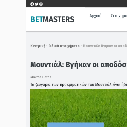
Skip
to
content
Αρχική
Στοιχημα
BET
MASTERS
Κεντρική
•
Ειδικά στοιχήματα
•
Μουντιάλ: Βγήκαν οι αποδ
Μουντιάλ: Βγήκαν οι αποδόσε
Mavros Gatos
Τα ζευγάρια των προκριματικών του Μουντιάλ είναι ήδη