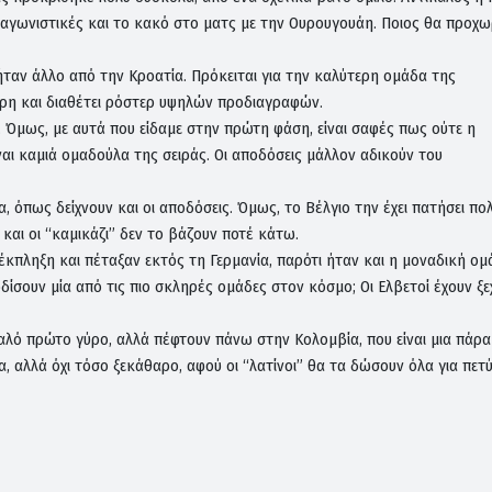
ς αγωνιστικές και το κακό στο ματς με την Ουρουγουάη. Ποιος θα προχω
ήταν άλλο από την Κροατία. Πρόκειται για την καλύτερη ομάδα της
ιρη και διαθέτει ρόστερ υψηλών προδιαγραφών.
. Όμως, με αυτά που είδαμε στην πρώτη φάση, είναι σαφές πως ούτε η
ναι καμιά ομαδούλα της σειράς. Οι αποδόσεις μάλλον αδικούν του
γα, όπως δείχνουν και οι αποδόσεις. Όμως, το Βέλγιο την έχει πατήσει πο
αι οι “καμικάζι” δεν το βάζουν ποτέ κάτω.
 έκπληξη και πέταξαν εκτός τη Γερμανία, παρότι ήταν και η μοναδική ο
σουν μία από τις πιο σκληρές ομάδες στον κόσμο; Οι Ελβετοί έχουν ξεχ
αλό πρώτο γύρο, αλλά πέφτουν πάνω στην Κολομβία, που είναι μια πάρα
, αλλά όχι τόσο ξεκάθαρο, αφού οι “λατίνοι” θα τα δώσουν όλα για πετ