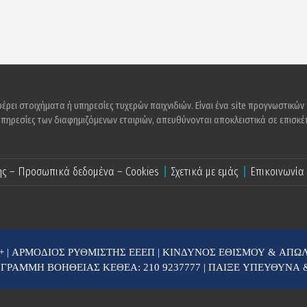
ρει στοιχήματα ή υπηρεσίες τυχερών παιχνιδιών. Είναι ένα site προγνωστικών
υπηρεσίες των διαφημιζόμενων εταιριών, απευθύνονται αποκλειστικά σε επισκέπ
ης – Προσωπικά δεδομένα – Cookies
Σχετικά με εμάς
Επικοινωνία