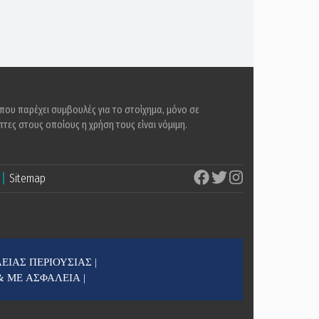
 που παρέχει συμβουλές για το στοίχημα, μόνο σε
τες στους οποίους η χρήση τους είναι νόμιμη.
Sitemap