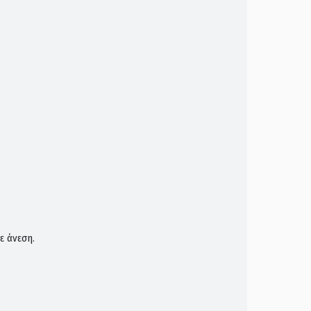
με άνεση.