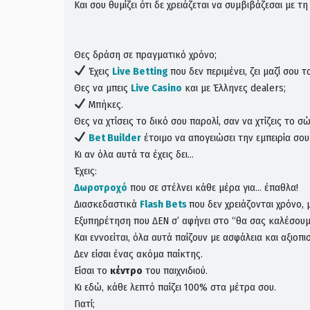
Και σου θυμίζει ότι δε χρειάζεται να συμβιβάζεσαι με τη 
Θες δράση σε πραγματικό χρόνο;
Έχεις
Live Betting
που δεν περιμένει, ζει μαζί σου 
Θες να μπεις
Live Casino
και με Έλληνες dealers;
Μπήκες.
Θες να χτίσεις το δικό σου παρολί, σαν να χτίζεις το 
Bet Builder
έτοιμο να απογειώσει την εμπειρία σου
Κι αν όλα αυτά τα έχεις δει…
Έχεις:
Δωροτροχό
που σε στέλνει κάθε μέρα για… έπαθλα!
Διασκεδαστικά
Flash Bets
που δεν χρειάζονται χρόνο, 
Εξυπηρέτηση που ΔΕΝ σ’ αφήνει στο “θα σας καλέσουμε
Και εννοείται, όλα αυτά παίζουν με ασφάλεια και αξιοπισ
Δεν είσαι ένας ακόμα παίκτης.
Είσαι το
κέντρο
του παιχνιδιού.
Κι εδώ, κάθε λεπτό παίζει 100% στα μέτρα σου.
Γιατί;