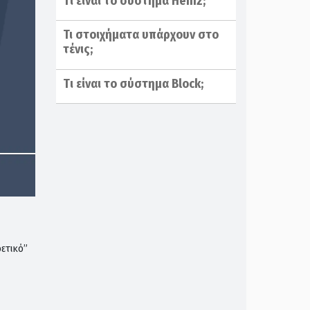
Tι είναι το σύστημα Ηeinz;
Τι στοιχήματα υπάρχουν στο
τένις;
Tι είναι το σύστημα Block;
ετικό”