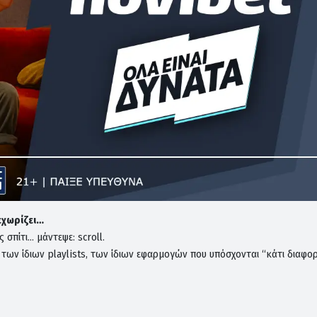
εχωρίζει…
ς σπίτι… μάντεψε: scroll.
ων ίδιων playlists, των ίδιων εφαρμογών που υπόσχονται “κάτι διαφορ