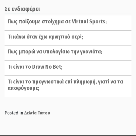
Σε ενδιαφέρει
Πως παίζουμε στοίχημα σε Virtual Sports;
Τι κάνω όταν έχω αρνητικό σερί;
Πως μπορώ να υπολογίσω την γκανιότα;
Τι είναι το Draw No Bet;
Τι είναι το προγνωστικά επί πληρωμή, γιατί να τα
αποφύγουμε;
Posted in
Δελτία Τύπου