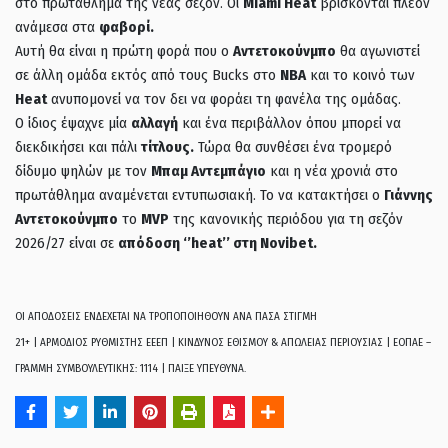
στο πρωτάθλημα της νέας σεζόν. Οι
Miami Heat
βρίσκονται πλέον
ανάμεσα στα
φαβορί.
Αυτή θα είναι η πρώτη φορά που ο
Αντετοκούνμπο
θα αγωνιστεί
σε άλλη ομάδα εκτός από τους Bucks στο
NBA
και το κοινό των
Heat
ανυπομονεί να τον δει να φοράει τη φανέλα της ομάδας.
Ο ίδιος έψαχνε μία
αλλαγή
και ένα περιβάλλον όπου μπορεί να
διεκδικήσει και πάλι
τίτλους.
Τώρα θα συνθέσει ένα τρομερό
δίδυμο ψηλών με τον
Μπαμ Αντεμπάγιο
και η νέα χρονιά στο
πρωτάθλημα αναμένεται εντυπωσιακή. Το να κατακτήσει ο
Γιάννης
Αντετοκούνμπο
το
MVP
της κανονικής περιόδου για τη σεζόν
2026/27 είναι σε
απόδοση ‘’heat’’ στη Novibet.
ΟΙ ΑΠΟΔΟΣΕΙΣ ΕΝΔΕΧΕΤΑΙ ΝΑ ΤΡΟΠΟΠΟΙΗΘΟΥΝ ΑΝΑ ΠΑΣΑ ΣΤΙΓΜΗ
21+ | ΑΡΜΟΔΙΟΣ ΡΥΘΜΙΣΤΗΣ ΕΕΕΠ | ΚΙΝΔΥΝΟΣ ΕΘΙΣΜΟΥ & ΑΠΩΛΕΙΑΣ ΠΕΡΙΟΥΣΙΑΣ | ΕΟΠΑΕ –
ΓΡΑΜΜΗ ΣΥΜΒΟΥΛΕΥΤΙΚΗΣ: 1114 | ΠΑΙΞΕ ΥΠΕΥΘΥΝΑ.