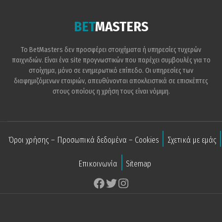
BET
MASTERS
Το BetMasters δεν προσφέρει στοιχήματα ή υπηρεσίες τυχερών
παιχνιδιών. Είναι ένα site προγνωστικών που παρέχει συμβουλές για το
στοίχημα, μόνο σε ενημερωτικό επίπεδο. Οι υπηρεσίες των
διαφημιζόμενων εταιριών, απευθύνονται αποκλειστικά σε επισκέπτες
στους οποίους η χρήση τους είναι νόμιμη.
Όροι χρήσης – Προσωπικά δεδομένα – Cookies
Σχετικά με εμάς
Επικοινωνία
Sitemap