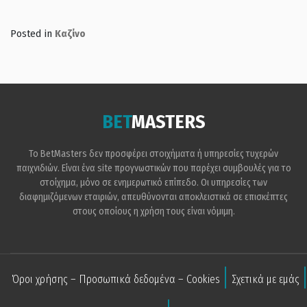
Posted in
Καζίνο
BET
MASTERS
Το BetMasters δεν προσφέρει στοιχήματα ή υπηρεσίες τυχερών
παιχνιδιών. Είναι ένα site προγνωστικών που παρέχει συμβουλές για το
στοίχημα, μόνο σε ενημερωτικό επίπεδο. Οι υπηρεσίες των
διαφημιζόμενων εταιριών, απευθύνονται αποκλειστικά σε επισκέπτες
στους οποίους η χρήση τους είναι νόμιμη.
Όροι χρήσης – Προσωπικά δεδομένα – Cookies
Σχετικά με εμάς