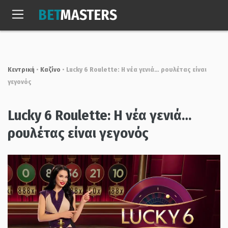
Skip
BET
MASTERS
to
Πεμ, 6 Αυγ. 2026
18:44:52
content
Κεντρική
•
Καζίνο
•
Lucky 6 Roulette: Η νέα γενιά… ρουλέτας είναι
γεγονός
Lucky 6 Roulette: Η νέα γενιά…
ρουλέτας είναι γεγονός