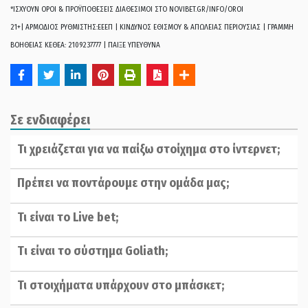
*ΙΣΧΥΟΥΝ ΟΡΟΙ & ΠΡΟΫΠΟΘΕΣΕΙΣ ΔΙΑΘΕΣΙΜΟΙ ΣΤΟ NOVIBET.GR/INFO/OROI
21+| ΑΡΜΟΔΙΟΣ ΡΥΘΜΙΣΤΗΣ:ΕΕΕΠ | ΚΙΝΔΥΝΟΣ ΕΘΙΣΜΟΥ & ΑΠΩΛΕΙΑΣ ΠΕΡΙΟΥΣΙΑΣ | ΓΡΑΜΜΗ
ΒΟΗΘΕΙΑΣ ΚΕΘΕΑ: 2109237777 | ΠΑΙΞΕ ΥΠΕΥΘΥΝΑ
Σε ενδιαφέρει
Τι χρειάζεται για να παίξω στοίχημα στο ίντερνετ;
Πρέπει να ποντάρουμε στην ομάδα μας;
Τι είναι το Live bet;
Tι είναι το σύστημα Goliath;
Τι στοιχήματα υπάρχουν στο μπάσκετ;