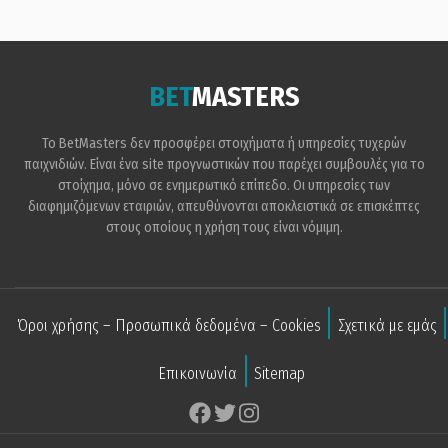
BET
MASTERS
Το BetMasters δεν προσφέρει στοιχήματα ή υπηρεσίες τυχερών
παιχνιδιών. Είναι ένα site προγνωστικών που παρέχει συμβουλές για το
στοίχημα, μόνο σε ενημερωτικό επίπεδο. Οι υπηρεσίες των
διαφημιζόμενων εταιριών, απευθύνονται αποκλειστικά σε επισκέπτες
στους οποίους η χρήση τους είναι νόμιμη.
Όροι χρήσης – Προσωπικά δεδομένα – Cookies
Σχετικά με εμάς
Επικοινωνία
Sitemap