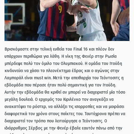
Βρισκόμαστε στην τελική ευθεία του Final 16 και πλέoν δεν
υπάρχουν περιθώρια για λάθη. Η νίκη της Φενέρ στην Ρωσία
μπέρδεψε πολύ τον όμιλο του Ολυμπιακού. Η ομάδα του Ιτούδη
κινδυνεύει να χάσει το πλεονέκτημα έδρας και ο αγώνας στην
Λαμποράλ είναι must win. Μετά την απειθαρχία του Τεόντοσιτς η
εβδομάδα που πέρασε ήταν πολύ σημαντική για τον Ιτούδη.
Αυτήν την εβδομάδα θα κριθεί αν μπορεί να διαχειριστεί μία τόσο
μεγάλη δουλειά. Ο ερχομός του Κιριλένκο τον αναγκάζει να
ανακατέψει το ρόστερ, να αλλάξει τις ισορροπίες και να μοιράσει
διαφορετικά τον χρόνο στους παίκτες του. Ταυτόχρονα πρέπει να
διαχειριστεί τον τρόπο που λειτούργησε ο Τεόντοσιτς. Ο
ιδιόρρυθμος Σέρβος με την Φενέρ έβαλε εαυτόν πάνω από την