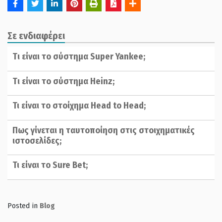
Σε ενδιαφέρει
Tι είναι το σύστημα Super Yankee;
Tι είναι το σύστημα Ηeinz;
Τι είναι το στοίχημα Head to Head;
Πως γίνεται η ταυτοποίηση στις στοιχηματικές
ιστοσελίδες;
Τι είναι το Sure Bet;
Posted in
Blog