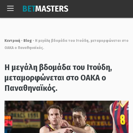
Skip
BET
MASTERS
to
Κυρ, 9 Αυγ. 2026
09:17:41
content
Κεντρική
•
Blog
•
Η μεγάλη βδομάδα του Ιτούδη, μεταμορφώνεται στο
ΟΑΚΑ ο Παναθηναϊκός.
Η μεγάλη βδομάδα του Ιτούδη,
μεταμορφώνεται στο ΟΑΚΑ ο
Παναθηναϊκός.