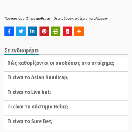
*Ισχύουν όροι & προϋποθέσεις | Οι αποδόσεις ενδέχεται να αλλάξουν
Σε ενδιαφέρει
Πώς καθορίζονται οι αποδόσεις στο στοίχημα;
Τι είναι το Asian Handicap;
Τι είναι το Live bet;
Tι είναι το σύστημα Ηeinz;
Τι είναι το Sure Bet;