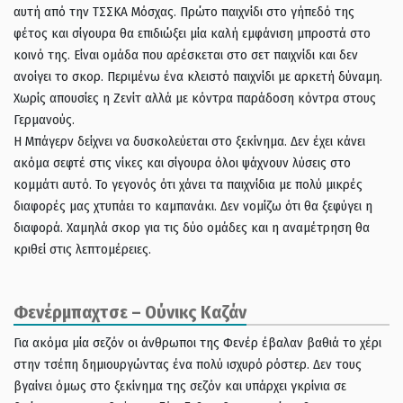
αυτή από την ΤΣΣΚΑ Μόσχας. Πρώτο παιχνίδι στο γήπεδό της
φέτος και σίγουρα θα επιδιώξει μία καλή εμφάνιση μπροστά στο
κοινό της. Είναι ομάδα που αρέσκεται στο σετ παιχνίδι
και δεν
ανοίγει το σκορ. Περιμένω ένα κλειστό παιχνίδι με αρκετή δύναμη.
Χωρίς απουσίες η Ζενίτ αλλά με κόντρα παράδοση κόντρα στους
Γερμανούς.
Η Μπάγερν δείχνει να δυσκολεύεται στο ξεκίνημα. Δεν έχει κάνει
ακόμα σεφτέ στις νίκες και σίγουρα όλοι ψάχνουν λύσεις στο
κομμάτι αυτό. Το γεγονός ότι χάνει τα παιχνίδια με πολύ μικρές
διαφορές μας χτυπάει το καμπανάκι. Δεν νομίζω ότι θα ξεφύγει η
διαφορά. Χαμηλά σκορ για τις δύο ομάδες και η αναμέτρηση θα
κριθεί στις λεπτομέρειες.
Φενέρμπαχτσε – Ούνικς Καζάν
Για ακόμα μία σεζόν οι άνθρωποι της Φενέρ έβαλαν βαθιά το χέρι
στην τσέπη δημιουργώντας ένα πολύ ισχυρό ρόστερ. Δεν τους
βγαίνει όμως στο ξεκίνημα της σεζόν και υπάρχει γκρίνια σε