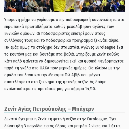
Υπομονή μέχρι να γυρίσουμε στην ποδοσφαιρική κανονικότητα στα
ευρωπαϊκά πρωταθλήματα καθώς μεσολάβησαν αγώνες των
Εθνικών ομάδων. Οι ποδοσφαιριστές επιστρέφουν στους
συλλόγους τους και το ποδοσφαιρικό πρόγραμμα ξεκινάει αύριο.
Για εμάς όμως το στοίχημα δεν σταματάει. Αγώνες Euroleague έχει
το κουπόνι μας και βουτάμε στα βαθιά. Στηρίζουμε Ζενίτ καθώς
κάτι καλό φαίνεται να δημιουργείται εκεί και φυσικά Φενέρμπαχτσε
παρά τη γκέλα στο ΟΑΚΑ πριν μερικές ημέρες. Θα κλείσω με την
ομάδα του λαού και την Μακάμπι Τελ Αβίβ που ψάχνει
αποτελέσματα στο ξεκίνημα της φετινής σεζόν. Ας δούμε
αναλυτικότερα τις προτάσεις μας για σήμερα 14/10.
Ζενίτ Αγίας Πετρούπολης – Μπάγερν
Δυνατά έχει μπει η Ζενίτ τη φετινή σεζόν στην Euroleague. Έχει
δώσει ήδη 3 παιχνίδια εκτός έδρας και μετράει 2 νίκες και 1 ήττα,