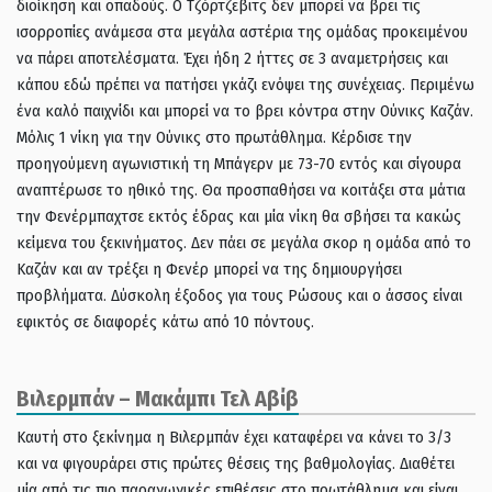
διοίκηση και οπαδούς. Ο Τζόρτζεβιτς δεν μπορεί να βρει τις
ισορροπίες ανάμεσα στα μεγάλα αστέρια της ομάδας προκειμένου
να πάρει αποτελέσματα. Έχει ήδη 2 ήττες σε 3 αναμετρήσεις και
κάπου εδώ πρέπει να πατήσει γκάζι ενόψει της συνέχειας. Περιμένω
ένα καλό παιχνίδι και μπορεί να το βρει κόντρα στην Ούνικς Καζάν.
Μόλις 1 νίκη για την Ούνικς στο πρωτάθλημα. Κέρδισε την
προηγούμενη αγωνιστική τη Μπάγερν με 73-70 εντός και σίγουρα
αναπτέρωσε το ηθικό της. Θα προσπαθήσει να κοιτάξει στα μάτια
την Φενέρμπαχτσε εκτός έδρας και μία νίκη θα σβήσει τα κακώς
κείμενα του ξεκινήματος. Δεν πάει σε μεγάλα σκορ η ομάδα από το
Καζάν και αν τρέξει η Φενέρ μπορεί να της δημιουργήσει
προβλήματα. Δύσκολη έξοδος για τους Ρώσους και ο άσσος είναι
εφικτός σε διαφορές κάτω από 10 πόντους.
Βιλερμπάν – Μακάμπι Τελ Αβίβ
Καυτή στο ξεκίνημα η Βιλερμπάν έχει καταφέρει να κάνει το 3/3
και να φιγουράρει στις πρώτες θέσεις της βαθμολογίας. Διαθέτει
μία από τις πιο παραγωγικές επιθέσεις στο πρωτάθλημα και είναι