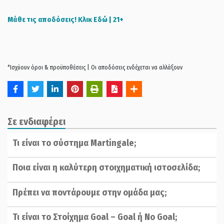
Μάθε τις αποδόσεις! Κλικ Εδώ | 21+
*Ισχύουν όροι & προϋποθέσεις | Οι αποδόσεις ενδέχεται να αλλάξουν
Σε ενδιαφέρει
Τι είναι το σύστημα Martingale;
Ποια είναι η καλύτερη στοιχηματική ιστοσελίδα;
Πρέπει να ποντάρουμε στην ομάδα μας;
Τι είναι το Στοίχημα Goal – Goal ή No Goal;