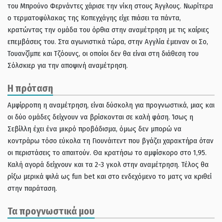
του Μπρούνο Φερνάντες χάρισε την νίκη στους Άγγλους. Νωρίτερα
ο τερματοφύλακας της Κοπεγχάγης είχε πιάσει τα πάντα,
κρατώντας την ομάδα του όρθια στην αναμέτρηση με τις καίριες
επεμβάσεις του. Στα αγωνιστικά τώρα, στην Αγγλία έμειναν οι Σο,
Τουανζίμπε και Τζόουνς, οι οποίοι δεν θα είναι στη διάθεση του
Σόλσκιερ για την αποψινή αναμέτρηση.
Η πρόταση
Αμφίρροπη η αναμέτρηση, είναι δύσκολη για προγνωστικά, μιας και
οι δύο ομάδες δείχνουν να βρίσκονται σε καλή φάση. Ίσως η
Σεβίλλη έχει ένα μικρό προβάδισμα, όμως δεν μπορώ να
κοντράρω τόσο εύκολα τη Γιουνάιτεντ που βγάζει χαρακτήρα όταν
οι περιστάσεις το απαιτούν. Θα κρατήσω το αμφίσκορο στο 1,95.
Καλή αγορά δείχνουν και τα 2-3 γκολ στην αναμέτρηση. Τέλος θα
ρίξω μερικά ψιλά ως fun bet και στο ενδεχόμενο το ματς να κριθεί
στην παράταση.
Τα προγνωστικά μου