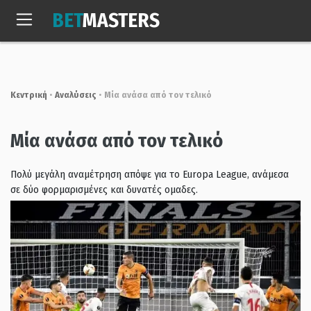
Skip
BET
MASTERS
to
Παρ, 7 Αυγ. 2026
21:04:40
content
Κεντρική
•
Αναλύσεις
•
Μία ανάσα από τον τελικό
Μία ανάσα από τον τελικό
Πολύ μεγάλη αναμέτρηση απόψε για το Europa League, ανάμεσα
σε δύο φορμαρισμένες και δυνατές ομαδες.