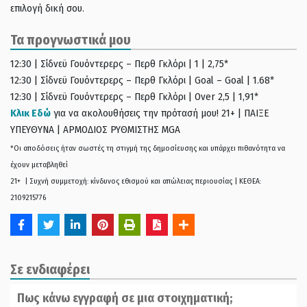
επιλογή δική σου.
Τα προγνωστικά μου
12:30 | Σίδνεϋ Γουόντερερς – Περθ Γκλόρι | 1 | 2,75*
12:30 | Σίδνεϋ Γουόντερερς – Περθ Γκλόρι | Goal – Goal | 1.68*
12:30 | Σίδνεϋ Γουόντερερς – Περθ Γκλόρι | Over 2,5 | 1,91*
Κλικ Εδώ
για να ακολουθήσεις την πρότασή μου! 21+ | ΠΑΙΞΕ
ΥΠΕΥΘΥΝΑ | ΑΡΜΟΔΙΟΣ ΡΥΘΜΙΣΤΗΣ MGA
*Οι αποδόσεις ήταν σωστές τη στιγμή της δημοσίευσης και υπάρχει πιθανότητα να
έχουν μεταβληθεί
21+
| Συχνή συμμετοχή: κίνδυνος εθισμού και απώλειας περιουσίας | ΚΕΘΕΑ:
2109215776
Σε ενδιαφέρει
Πως κάνω εγγραφή σε μια στοιχηματική;