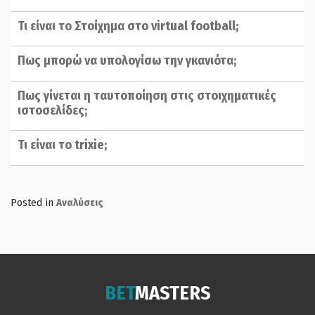
Τι είναι το Στοίχημα στο virtual football;
Πως μπορώ να υπολογίσω την γκανιότα;
Πως γίνεται η ταυτοποίηση στις στοιχηματικές
ιστοσελίδες;
Τι είναι το trixie;
Posted in
Αναλύσεις
BET
MASTERS