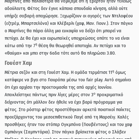
Μαρτίνες από παλαιότερα θα νομίζαμε ότι η Έβερτον ήταν τελείως
αδούλευτη. Φέτος δεν έγινε κάποια σπουδαία κίνηση, αλλά ούτε
υπήρξε σοβαρή αποχώρησε. Ξεχωρίζουν οι αγορές των Ντελοφέου
(εξτρέμ, Μπαρτσελόνα) και Κλέβερλι (χαφ, Μαν. Γιουν.). Στον πάγκο
ο Μαρτίνες θα πάρει άλλη μια ευκαιρία να δείξει ότι μπορεί να
πετύχει. Δε θα έχει και ευρωπαϊκές υποχρεώσεις οπότε το να είναι
η
κάτω από την 7
θέση θα θεωρηθεί αποτυχία. Αν πετύχει και το
«θαύμα» και μπει στην 6αδα τότε αυτό θα πληρώσει 3.80.
Γουέστ Χαμ
η
Μέτρια σεζόν και στη Γουέστ Χαμ. Η ομάδα τερμάτισε 11
όμως
κατάφερε να βγει στο Γιουρόπα μέσω του fair play. Αυτό σημαίνει
ότι έχει αρχίσει την προετοιμασία της από αρχές Ιουνίου.
ο
Αποκλείστηκε πάντως πριν λίγες μέρες στον 3
προκριματικό
δείχνοντας ότι μάλλον δεν ήθελε να έχει βαρύ πρόγραμμα για
φέτος. Στο ρόστερ φέτος προστέθηκαν αρκετά ποιοτικοί παίκτες
προεξάρχοντας του μεσοεπιθετικού Παγέ από τη Μαρσέιγ. Καλές
προσθήκες ήταν του στόπερ Ογκμπόνα (Γιουβέντους) και του χαφ
Ομπιάνγκ (Σαμπντόρια). Στον πάγκο βρίσκεται φέτος ο Σλάβεν