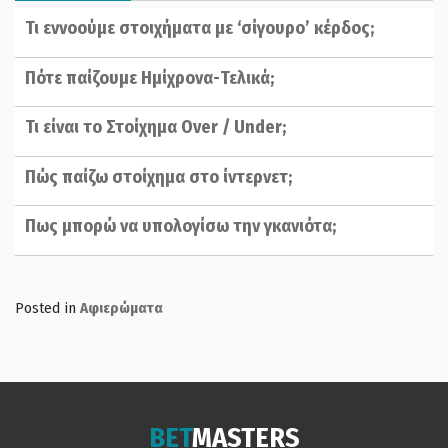
Τι εννοούμε στοιχήματα με ‘σίγουρο’ κέρδος;
Πότε παίζουμε Ημίχρονα-Τελικά;
Τι είναι το Στοίχημα Over / Under;
Πώς παίζω στοίχημα στο ίντερνετ;
Πως μπορώ να υπολογίσω την γκανιότα;
Posted in
Αφιερώματα
BET
MASTERS