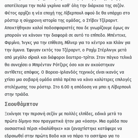
αποτέλεσμα την πολύ γκρίνια καθ’ όλη την διάρκεια της σεζόν.
Φέτος αρχίζει η νέα εποχή της Λίβερπουλ αφού δε θα υπάρχει στο
ρόστερ η σύγχρονη ιστορία της ομάδας, ο Στίβεν Τζέραρντ.
Αποκτήθηκαν καλοί ποδοσφαιριστές που δε γνωρίζουμε όμως αν
μπορούν να κάνουν την διαφορά σε αυτό το επίπεδο. Μπέντεκε,
Φιρμίνο, Ίνγκς για την επίθεση, Μίλνερ για το κέντρο και Κλάιν για
την άμυνα. Έφυγαν εκτός του Τζέραρντ, ο Ραχίμ Στέρλινγκ μετά
από μεγάλο σίριαλ και διάφοροι δευτερο-τρίτοι. Στον πάγκο τελικά
θα συνεχίσει ο Μπρένταν Ρότζερς όσο και αν ακούστηκαν
αντίθετες απόψεις. Ο Βορειο-Ιρλανδός τεχνικός είναι ικανός να
χτίσει μια σοβαρή ομάδα απλά πρέπει να κάνει καλύτερες επιλογές
στελέχωσης του ρόστερ. Στο 6.00 η απόδοση να μπει η Λίβερπουλ
στην τριάδα.
Σαουθάμπτον
Ξεκίνησε την περσινή σεζόν με πολλές ελπίδες, ειδικά μετά το
πρώτο δίμηνο που πραγματικά ήταν μια «όαση». Μια ομάδα που
ουσιαστικά πέρσι «διαλύθηκε» και ξαναχτίστηκε κατάφερε να
εδραιωθεί στην πρώτη 8αδα και να πάρει το εισιτήριο για το