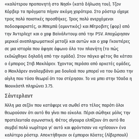
«καλύτερου προπονητή στο Νησί» (κατά δήλωση του), Τζον
Κόρβερ τα πράγματα πήγαν ακόμη χειρότερα. Στο ρόστερ είχαμε
τρεις πολύ ποιοτικές προσθήκες. Τρεις πολύ ανερχόμενοι
ποδοσφαιριστές, οι Μπεμπά (αμυντικός) και Μίτροβιτς (φορ) από
την Άντερλεχτ και ο χαφ Βαϊνάλντουμ από την PSV. Αποχώρησαν
μερικοί αναπληρωματικοί μεταξύ και αυτών και ο χαφ Γκουτιέρες
σε μια ιστορία που άφησε άφωνο όλο τον πλανήτη (το πώς
εκδιώχθηκε δηλαδή από την ομάδα). Στον πάγκο φέτος θα κάτσει
ο έμπειρος Στιβ Μακλάρεν. Έχοντας περάσει από αρκετές ομάδες,
ο Μακλάρεν αναλαμβάνει μια δουλειά που μπορεί να του δώσει την
αίγλη που τόσο θεωρεί ότι του στέρησαν. Το να μπει στην 10αδα η
Νιουκάστλ πληρώνει 3.75.
Σάντερλαντ
Άλλη μια σεζόν που κατάφερε να σωθεί στο τέλος παρότι όλοι
θεωρούσαν ότι αυτό θα γίνει πιο εύκολα. Πέρσι σώθηκε μόλις την
προτελευταία αγωνιστική. Φέτος σίγουρα ελπίζουν ότι αυτό θα
συμβεί πολύ νωρίτερα γι’ αυτό και φρόντισαν να «χτίσουν» ένα
καλύτερο ρόστερ. Αποκτήθηκαν οι έμπειροι Κόατες (Λίβερπουλ)