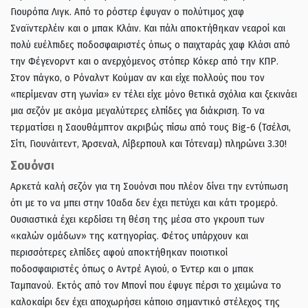
Γιουρόπα Λιγκ. Από το ρόστερ έφυγαν ο πολύτιμος χαφ
Σναϊντερλέιν και ο μπακ Κλάιν. Και πάλι αποκτήθηκαν νεαροί και
πολύ ευέλπιδες ποδοσφαιριστές όπως ο παιχταράς χαφ Κλάσι από
την Φέγενορντ και ο ανερχόμενος στόπερ Κόκερ από την ΚΠΡ.
Στον πάγκο, ο Ρόναλντ Κούμαν αν και είχε πολλούς που τον
«περίμεναν στη γωνία» εν τέλει είχε μόνο θετικά σχόλια και ξεκινάει
μια σεζόν με ακόμα μεγαλύτερες ελπίδες για διάκριση. Το να
τερματίσει η Σαουθάμπτον ακριβώς πίσω από τους Big-6 (Τσέλσι,
Σίτι, Γιουνάιτεντ, Άρσεναλ, Λίβερπουλ και Τότεναμ) πληρώνει 3.30!
Σουόνσι
Αρκετά καλή σεζόν για τη Σουόνσι που πλέον δίνει την εντύπωση
ότι με το να μπει στην 10αδα δεν έχει πετύχει και κάτι τρομερό.
Ουσιαστικά έχει κερδίσει τη θέση της μέσα στο γκρουπ των
«καλών ομάδων» της κατηγορίας. Φέτος υπάρχουν και
περισσότερες ελπίδες αφού αποκτήθηκαν ποιοτικοί
ποδοσφαιριστές όπως ο Αντρέ Αγιού, ο Έντερ και ο μπακ
Ταμπανού. Εκτός από τον Μπονί που έφυγε πέρσι το χειμώνα το
καλοκαίρι δεν έχει αποχωρήσει κάποιο σημαντικό στέλεχος της