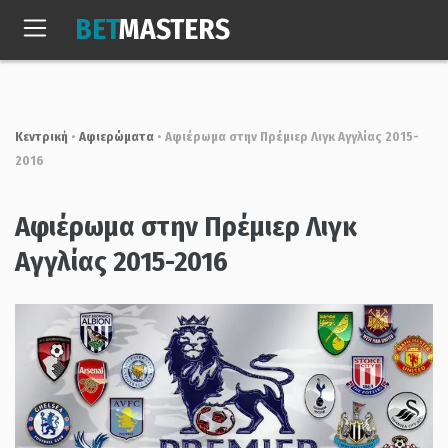
Skip
BET
MASTERS
to
Κυρ, 9 Αυγ. 2026
04:25:27
content
Κεντρική
•
Αφιερώματα
•
Αφιέρωμα στην Πρέμιερ Λιγκ Αγγλίας 2015-
2016
Αφιέρωμα στην Πρέμιερ Λιγκ
Αγγλίας 2015-2016