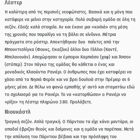
Λέστερ
Η καλύτερη από τις περσινές νεοφώτιστες. Βασικά και η μόνη που
κατάφερε να μείνει στην κατηγορία. Πολύ σοβαρή ομάδα σε όλη τη
σεζόν, έδειξε καλά στοιχεία. Αν και έκανε μια «κοιλιά» στη μέση
της χρονιάς που παραλίγο να τη βάλει σε κίνδυνο. Μέτρια
πράγματα στο ρόστερ. Αποκτήθηκαν δυο παίκτες από την
Μπουντεσλίγκα (Φουκς, Οκαζάκι) άλλοι δυο Γάλλοι (Καντέ,
Μπελανουάν). Αποχώρησαν οι έμπειροι Καμπιάσο (χαφ) και Άπσον
(στόπερ). Στον πάγκο της ομάδας θα κάθεται ο ένας και
μοναδικός Κλαούντιο Ρανιέρι. Ο άνθρωπος που έχει καταφέρει να
χάσει από τα Νησιά Φερόε και να βρει δουλειά στην Πρέμιερ σε 6
μήνες μέσα. Δε θέλω να φανώ εμπαθής γι’ αυτό και σταματάω εδώ
το σχολιασμό για το Ρανιέρι. Το να «κατορθώσει» ο Ρανιέρι να
«ρίξει» τη Λέστερ πληρώνει 3.80. Προλάβετε.
Νιουκάστλ
Τραγική σεζόν. Απλά τραγική. Ο Πάρντιου τα είχε κάνει μαντάρα, οι
οπαδοί έβριζαν θεούς και δαίμονες και η ομάδα να παρέπαιε. Μετά
την απόλυση του Πάρντιου βέβαια και την πρόσληψη του