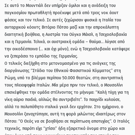
Σε αυτό το Μουντιάλ δεν υπήρξαν όμιλοι και η ανάδειξη του
παγκοσμίου πρωταθλητή προέκυψε μετά από τρεις νοκ άουτ
φάσεις και τον τελικό. Σε αυτές ξεχώρισαν φυσικά η Ιταλία του
αυταρχικού κόουτς Βιτόριο Πότσο μαζί και την απροκάλυπτη
διαιτητική βοήθεια, η Αυστρία του Ούγκο Μάισλ, η Τσεχοσλοβακία
και η Γερμανία. Τελικά, οι αυστριακή ομάδα – θαύμα… λύγισε από
την οικοδέσποινα (… και όχι μόνο), ενώ η Τσεχοσλοβακία κατάφερε
να ξεπεράσει το εμπόδιο της Γερμανίας.
Ο τελικός διεξήχθη στο μετονομασμένο για τις ανάγκες της
διοργάνωσης “Στάδιο του Εθνικού Φασιστικού Κόμματος” στη
Ρώμη, υπό το βλέμμα περίπου 50.000 θεατών, στη συντριπτική
τους πλειοψηφία Ιταλών. Μία μέρα πριν τον τελικό, ο Μουσολίνι
επισκέφθηκε την ομάδα στέλνοντας το μήνυμα: “Καλή τύχη για τη
νίκη αύριο παιδιά, αλλιώς θα συντριβείτε”. Το παιχνίδι κυλούσε,
αλλά το πολυπόθητο ιταλικό γκολ δεν ερχόταν. Στο ημίχρονο, ο
Μουσολίνι ξαναχτύπησε, αυτή τη φορά μιλώντας ιδιαιτέρως στον
Πότσο: “Ο Θεός να σε βοηθήσει σε περίπτωση αποτυχίας”. Ο Ιταλός
τεχνικός, παρότι είχε “χτίσει” ήδη εξαιρετικό όνομα στο χώρο και