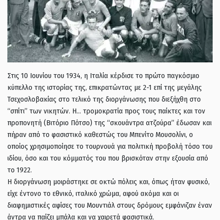
Στις 10 Ιουνίου του 1934, η Ιταλία κέρδισε το πρώτο παγκόσμιο
κύπελλο της ιστορίας της, επικρατώντας με 2-1 επί της μεγάλης
Τσεχοσλοβακίας στο τελικό της διοργάνωσης που διεξήχθη στο
“σπίτι” των νικητών. Η… τρομοκρατία προς τους παίκτες και τον
προπονητή (Βιτόριο Πότσο) της “σκουάντρα ατζούρα” έδωσαν και
πήραν από το φασιστικό καθεστώς του Μπενίτο Μουσολίνι, ο
οποίος χρησιμοποίησε το τουρνουά για πολιτική προβολή τόσο του
ιδίου, όσο και του κόμματός του που βρισκόταν στην εξουσία από
το 1922.
Η διοργάνωση μοιράστηκε σε οκτώ πόλεις και, όπως ήταν φυσικό,
είχε έντονο το εθνικό, ιταλικό χρώμα, αφού ακόμα και οι
διαφημιστικές αφίσες του Μουντιάλ στους δρόμους εμφάνιζαν έναν
άντρα να παίζει μπάλα και να χαιρετά φασιστικά.