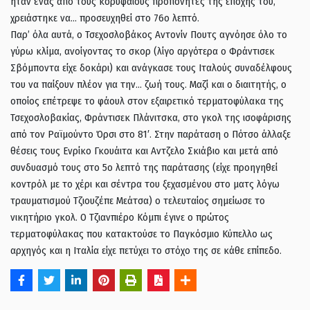
ήταν ένας από τους κορυφαίους προπονητές της εποχής του,
χρειάστηκε να… προσευχηθεί στο 76ο λεπτό.
Παρ’ όλα αυτά, ο Τσεχοσλοβάκος Αντονίν Πουτς αγνόησε όλο το
γύρω κλίμα, ανοίγοντας το σκορ (λίγο αργότερα ο Φράντισεκ
Σβόμποντα είχε δοκάρι) και ανάγκασε τους Ιταλούς συναδέλφους
του να παίξουν πλέον για την… ζωή τους. Μαζί και ο διαιτητής, ο
οποίος επέτρεψε το φάουλ στον εξαιρετικό τερματοφύλακα της
Τσεχοσλοβακίας, Φράντισεκ Πλάνιτσκα, στο γκολ της ισοφάρισης
από τον Ραϊμούντο Όρσι στο 81′. Στην παράταση ο Πότσο άλλαξε
θέσεις τους Ενρίκο Γκουάιτα και Αντζελο Σκιάβιο και μετά από
συνδυασμό τους στο 5ο λεπτό της παράτασης (είχε προηγηθεί
κοντρόλ με το χέρι και σέντρα του ξεχασμένου στο ματς λόγω
τραυματισμού Τζιουζέπε Μεάτσα) ο τελευταίος σημείωσε το
νικητήριο γκολ. Ο Τζιανπιέρο Κόμπι έγινε ο πρώτος
τερματοφύλακας που κατακτούσε το Παγκόσμιο Κύπελλο ως
αρχηγός και η Ιταλία είχε πετύχει το στόχο της σε κάθε επίπεδο.