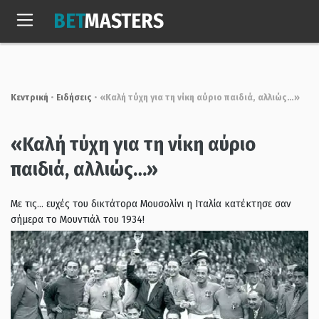
Skip
BET
MASTERS
to
Πεμ, 6 Αυγ. 2026
15:59:47
content
Κεντρική
•
Ειδήσεις
•
«Καλή τύχη για τη νίκη αύριο παιδιά, αλλιώς…»
«Καλή τύχη για τη νίκη αύριο
παιδιά, αλλιώς…»
Με τις... ευχές του δικτάτορα Μουσολίνι η Ιταλία κατέκτησε σαν
σήμερα το Μουντιάλ του 1934!