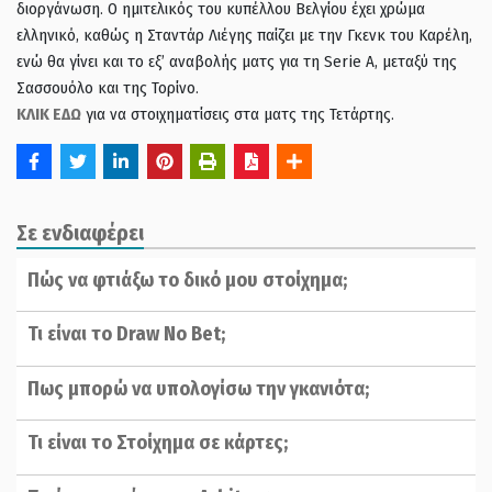
διοργάνωση. Ο ημιτελικός του κυπέλλου Βελγίου έχει χρώμα
ελληνικό, καθώς η Σταντάρ Λιέγης παίζει με την Γκενκ του Καρέλη,
ενώ θα γίνει και το εξ’ αναβολής ματς για τη Serie A, μεταξύ της
Σασσουόλο και της Τορίνο.
ΚΛΙΚ ΕΔΩ
για να στοιχηματίσεις στα ματς της Τετάρτης.
Σε ενδιαφέρει
Πώς να φτιάξω το δικό μου στοίχημα;
Τι είναι το Draw No Bet;
Πως μπορώ να υπολογίσω την γκανιότα;
Τι είναι το Στοίχημα σε κάρτες;