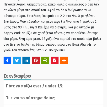
Πέναλτι! Χαμός, διαμαρτυρίες, κακό, αλλά ο αμείλικτος ο ρεφ δεν
σηκώνει μύγα στο σπαθί του. Αφού το δε ο άνθρωπος τι να
κάνουμε τώρα. Εκτέλεση Γουεμπό και 2-2 στο 94’. Ω ρε γλέντι.
Επιτέλους. Μου «άνοιξε» και μένα λίγο (τι λίγο, από 1 γκολ σε 2
ματς στο 93’) η …τύχη! Και έχω να διηγηθώ και μια ιστορία με
happy end! Νομίζω ότι χρειάζεται πάντως να προσθέσω ότι την
ίδια μέρα, λίγη ώρα μετά, έβγαζα ένα παρολί στο οποίο είχα βάλει
στο live το διπλό της Μπαρτσελόνα μέσα στο Βαλένθια. Με το
γκολ του Μπουσκέτς. Στο 94′. Γιουχουυυυ!
Σε ενδιαφέρει
Πότε να παίζω over / under 1,5;
Tι είναι το σύστημα Ηeinz;