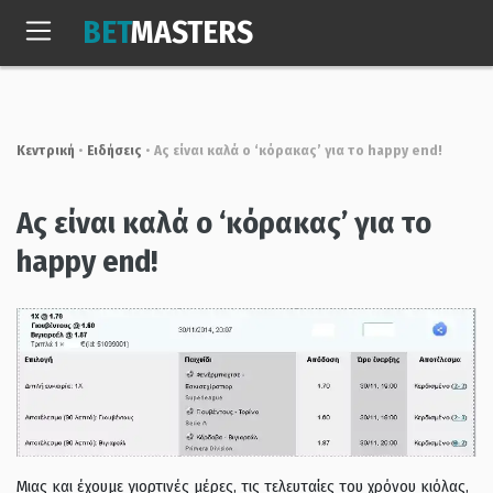
Skip
BET
MASTERS
to
Σαβ, 8 Αυγ. 2026
19:10:04
content
Κεντρική
•
Ειδήσεις
•
Ας είναι καλά ο ‘κόρακας’ για το happy end!
Ας είναι καλά ο ‘κόρακας’ για το
happy end!
Μιας και έχουμε γιορτινές μέρες, τις τελευταίες του χρόνου κιόλας,