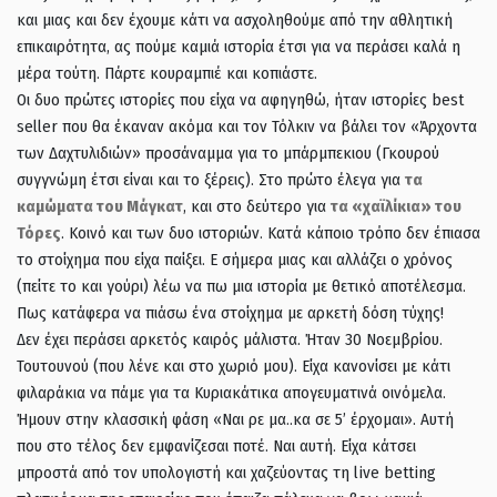
και μιας και δεν έχουμε κάτι να ασχοληθούμε από την αθλητική
επικαιρότητα, ας πούμε καμιά ιστορία έτσι για να περάσει καλά η
μέρα τούτη. Πάρτε κουραμπιέ και κοπιάστε.
Οι δυο πρώτες ιστορίες που είχα να αφηγηθώ, ήταν ιστορίες best
seller που θα έκαναν ακόμα και τον Τόλκιν να βάλει τον «Άρχοντα
των Δαχτυλιδιών» προσάναμμα για το μπάρμπεκιου (Γκουρού
συγγνώμη έτσι είναι και το ξέρεις). Στο πρώτο έλεγα για
τα
καμώματα του Μάγκατ
, και στο δεύτερο για
τα «χαϊλίκια» του
Τόρες
. Κοινό και των δυο ιστοριών. Κατά κάποιο τρόπο δεν έπιασα
το στοίχημα που είχα παίξει. Ε σήμερα μιας και αλλάζει ο χρόνος
(πείτε το και γούρι) λέω να πω μια ιστορία με θετικό αποτέλεσμα.
Πως κατάφερα να πιάσω ένα στοίχημα με αρκετή δόση τύχης!
Δεν έχει περάσει αρκετός καιρός μάλιστα. Ήταν 30 Νοεμβρίου.
Τουτουνού (που λένε και στο χωριό μου). Είχα κανονίσει με κάτι
φιλαράκια να πάμε για τα Κυριακάτικα απογευματινά οινόμελα.
Ήμουν στην κλασσική φάση «Ναι ρε μα..κα σε 5’ έρχομαι». Αυτή
που στο τέλος δεν εμφανίζεσαι ποτέ. Ναι αυτή. Είχα κάτσει
μπροστά από τον υπολογιστή και χαζεύοντας τη live betting