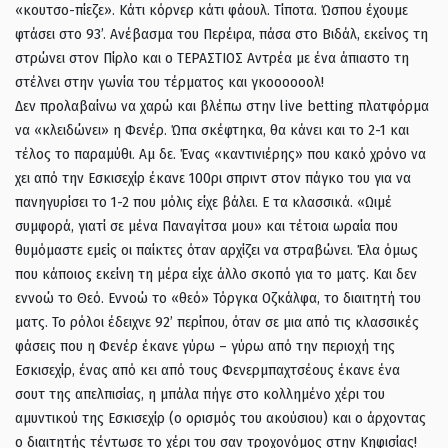
«κουτσο-πίεζε». Κάτι κόρνερ κάτι φάουλ. Τίποτα. Ώσπου έχουμε
φτάσει στο 93’. Ανέβασμα του Περέιρα, πάσα στο Βιδάλ, εκείνος τη
στρώνει στον Πίρλο και ο ΤΕΡΑΣΤΙΟΣ Αντρέα με ένα άπιαστο τη
στέλνει στην γωνία του τέρματος και γκοοοοοολ!
Δεν προλαβαίνω να χαρώ και βλέπω στην live betting πλατφόρμα
να «κλειδώνει» η Φενέρ. Ώπα σκέφτηκα, θα κάνει και το 2-1 και
τέλος το παραμύθι. Αμ δε. Ένας «καντινιέρης» που κακό χρόνο να
χει από την Εσκισεχίρ έκανε 100ρι σπριντ στον πάγκο του για να
πανηγυρίσει το 1-2 που μόλις είχε βάλει. Ε τα κλασσικά. «Ωιμέ
συμφορά, γιατί σε μένα Παναγίτσα μου» και τέτοια ωραία που
θυμόμαστε εμείς οι παίκτες όταν αρχίζει να στραβώνει. Έλα όμως
που κάποιος εκείνη τη μέρα είχε άλλο σκοπό για το ματς. Και δεν
εννοώ το Θεό. Εννοώ το «θεό» Τόργκα Οζκάλφα, το διαιτητή του
ματς. Το ρόλοι έδειχνε 92’ περίπου, όταν σε μια από τις κλασσικές
φάσεις που η Φενέρ έκανε γύρω – γύρω από την περιοχή της
Εσκισεχίρ, ένας από κει από τους Φενερμπαχτσέους έκανε ένα
σουτ της απελπισίας, η μπάλα πήγε στο κολλημένο χέρι του
αμυντικού της Εσκισεχίρ (ο ορισμός του ακούσιου) και ο άρχοντας
ο διαιτητής τέντωσε το χέρι του σαν τροχονόμος στην Κηφισίας!