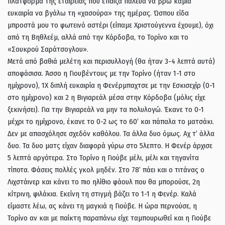
πλατφόρμα της εταιρείας που έπαιζα πάλευα να βρω καμιά
ευκαιρία να βγάλω τη «χασούρα» της ημέρας. Ώσπου είδα
μπροστά μου το φωτεινό αστέρι (είπαμε Χριστούγεννα έχουμε), όχι
από τη Βηθλεέμ, αλλά από την Κόρδοβα, το Τορίνο και το
«Σουκρού Σαράτσογλου».
Μετά από βαθιά μελέτη και περισυλλογή (θα ήταν 3-4 λεπτά αυτά)
αποφάσισα. Άσσο η Γιουβέντους με την Τορίνο (ήταν 1-1 στο
ημίχρονο), 1Χ διπλή ευκαιρία η Φενέρμπαχτσε με την Εσκισεχίρ (0-1
στο ημίχρονο) και 2 η Βιγιαρεάλ μέσα στην Κόρδοβα (μόλις είχε
ξεκινήσει). Για την Βιγιαρεάλ να μην τα πολυλογώ. Έκανε το 0-1
μέχρι το ημίχρονο, έκανε το 0-2 ως το 60’ και πάπαλα το ματσάκι.
Δεν με απασχόλησε σχεδόν καθόλου. Τα άλλα δυο όμως. Αχ τ’ άλλα
δυο. Τα δυο ματς είχαν διαφορά γύρω στο 5λεπτο. Η Φενέρ άρχισε
5 λεπτά αργότερα. Στο Τορίνο η Γιούβε μέλι, μέλι και τηγανίτα
τίποτα. Φάσεις πολλές γκολ μηδέν. Στο 78’ πάει και ο τιτάνας ο
Λιχστάινερ και κάνει το πιο ηλίθιο φάουλ που θα μπορούσε, 2η
κίτρινη, φιλάκια. Εκείνη τη στιγμή βάζει το 1-1 η Φενέρ. Καλά
είμαστε λέω, ας κάνει τη μαγκιά η Γιούβε. Η ώρα περνούσε, η
Τορίνο αν και με παίκτη παραπάνω είχε ταμπουρωθεί και η Γιούβε