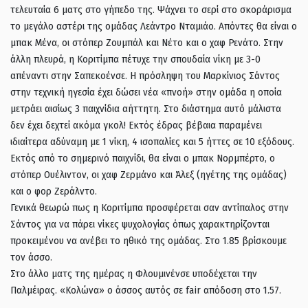
τελευταία 6 ματς στο γήπεδο της. Ψάχνει το σερί στο σκοράρισμα
το μεγάλο αστέρι της ομάδας Λεάντρο Νταμιάο. Απόντες θα είναι ο
μπακ Μένα, οι στόπερ Ζουμπάλ και Νέτο και ο χαφ Ρενάτο. Στην
άλλη πλευρά, η Κοριτίμπα πέτυχε την σπουδαία νίκη με 3-0
απέναντι στην Σαπεκοένσε. Η πρόσληψη του Μαρκίνιος Σάντος
στην τεχνική ηγεσία έχει δώσει νέα «πνοή» στην ομάδα η οποία
μετράει αισίως 3 παιχνίδια αήττητη. Στο διάστημα αυτό μάλιστα
δεν έχει δεχτεί ακόμα γκολ! Εκτός έδρας βέβαια παραμένει
ιδιαίτερα αδύναμη με 1 νίκη, 4 ισοπαλίες και 5 ήττες σε 10 εξόδους.
Εκτός από το σημερινό παιχνίδι, θα είναι ο μπακ Νορμπέρτο, ο
στόπερ Ουέλιντον, οι χαφ Ζερμάνο και Άλεξ (ηγέτης της ομάδας)
και ο φορ Ζεράλντο.
Γενικά θεωρώ πως η Κοριτίμπα προσφέρεται σαν αντίπαλος στην
Σάντος για να πάρει νίκες ψυχολογίας όπως χαρακτηρίζονται
προκειμένου να ανέβει το ηθικό της ομάδας. Στο 1.85 βρίσκουμε
τον άσσο.
Στο άλλο ματς της ημέρας η Φλουμινένσε υποδέχεται την
Παλμέιρας. «Κολώνα» ο άσσος αυτός σε fair απόδοση στο 1.57.