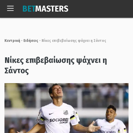
Skip
BET
MASTERS
to
Πεμ, 6 Αυγ. 2026
08:40:11
content
Κεντρική
•
Ειδήσεις
•
Νίκες επιβεβαίωσης ψάχνει η Σάντος
Νίκες επιβεβαίωσης ψάχνει η
Σάντος