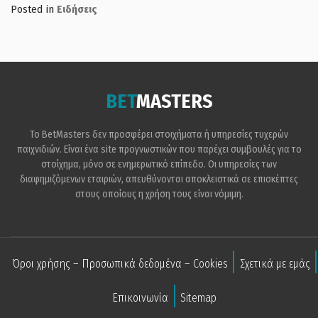
Posted in
Ειδήσεις
BET
MASTERS
Το BetMasters δεν προσφέρει στοιχήματα ή υπηρεσίες τυχερών
παιχνιδιών. Είναι ένα site προγνωστικών που παρέχει συμβουλές για το
στοίχημα, μόνο σε ενημερωτικό επίπεδο. Οι υπηρεσίες των
διαφημιζόμενων εταιριών, απευθύνονται αποκλειστικά σε επισκέπτες
στους οποίους η χρήση τους είναι νόμιμη.
Όροι χρήσης – Προσωπικά δεδομένα – Cookies
Σχετικά με εμάς
Επικοινωνία
Sitemap