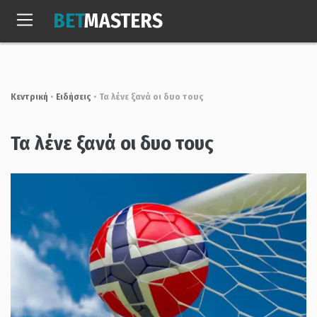
Skip
BET
MASTERS
to
Πεμ, 6 Αυγ. 2026
13:07:42
content
Κεντρική
•
Ειδήσεις
•
Τα λένε ξανά οι δυο τους
Τα λένε ξανά οι δυο τους