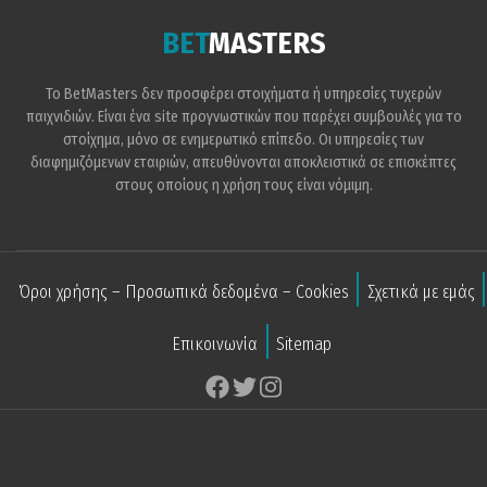
BET
MASTERS
Το BetMasters δεν προσφέρει στοιχήματα ή υπηρεσίες τυχερών
παιχνιδιών. Είναι ένα site προγνωστικών που παρέχει συμβουλές για το
στοίχημα, μόνο σε ενημερωτικό επίπεδο. Οι υπηρεσίες των
διαφημιζόμενων εταιριών, απευθύνονται αποκλειστικά σε επισκέπτες
στους οποίους η χρήση τους είναι νόμιμη.
Όροι χρήσης – Προσωπικά δεδομένα – Cookies
Σχετικά με εμάς
Επικοινωνία
Sitemap