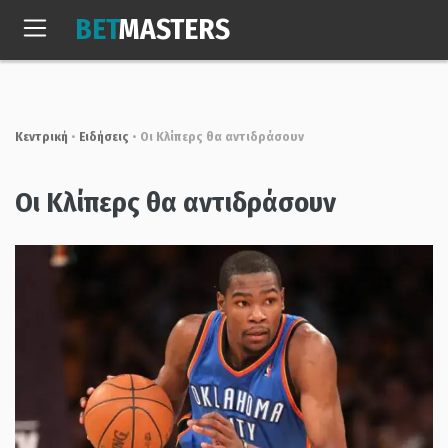
Skip
BET
MASTERS
to
Κυρ, 9 Αυγ. 2026
10:10:59
content
Κεντρική
•
Ειδήσεις
•
Οι Κλίπερς θα αντιδράσουν
Οι Κλίπερς θα αντιδράσουν