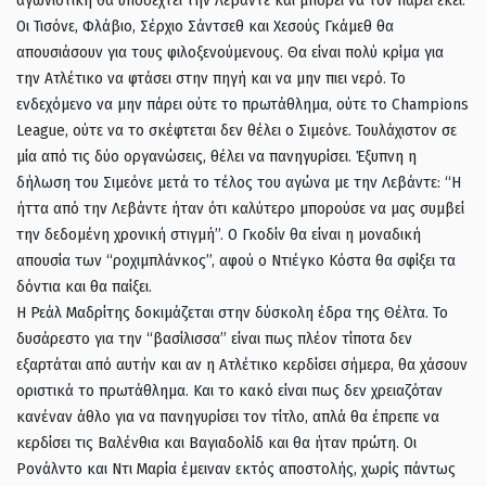
Οι Τισόνε, Φλάβιο, Σέρχιο Σάντσεθ και Χεσούς Γκάμεθ θα
απουσιάσουν για τους φιλοξενούμενους. Θα είναι πολύ κρίμα για
την Ατλέτικο να φτάσει στην πηγή και να μην πιει νερό. Το
ενδεχόμενο να μην πάρει ούτε το πρωτάθλημα, ούτε το Champions
League, ούτε να το σκέφτεται δεν θέλει ο Σιμεόνε. Τουλάχιστον σε
μία από τις δύο οργανώσεις, θέλει να πανηγυρίσει. Έξυπνη η
δήλωση του Σιμεόνε μετά το τέλος του αγώνα με την Λεβάντε: “Η
ήττα από την Λεβάντε ήταν ότι καλύτερο μπορούσε να μας συμβεί
την δεδομένη χρονική στιγμή”. Ο Γκοδίν θα είναι η μοναδική
απουσία των “ροχιμπλάνκος”, αφού ο Ντιέγκο Κόστα θα σφίξει τα
δόντια και θα παίξει.
Η Ρεάλ Μαδρίτης δοκιμάζεται στην δύσκολη έδρα της Θέλτα. Το
δυσάρεστο για την “βασίλισσα” είναι πως πλέον τίποτα δεν
εξαρτάται από αυτήν και αν η Ατλέτικο κερδίσει σήμερα, θα χάσουν
οριστικά το πρωτάθλημα. Και το κακό είναι πως δεν χρειαζόταν
κανέναν άθλο για να πανηγυρίσει τον τίτλο, απλά θα έπρεπε να
κερδίσει τις Βαλένθια και Βαγιαδολίδ και θα ήταν πρώτη. Οι
Ρονάλντο και Ντι Μαρία έμειναν εκτός αποστολής, χωρίς πάντως