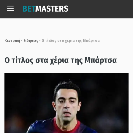
Skip
BET
MASTERS
to
Παρ, 7 Αυγ. 2026
02:15:26
content
Κεντρική
•
Ειδήσεις
•
Ο τίτλος στα χέρια της Μπάρτσα
Ο τίτλος στα χέρια της Μπάρτσα