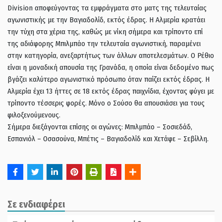
Division αποφεύγοντας τα εμφράγματα στο ματς της τελευταίας
αγωνιστικής με την Βαγιαδολίδ, εκτός έδρας. Η Αλμερία κρατάει
την τύχη στα χέρια της, καθώς με νίκη σήμερα και τρίποντο επί
της αδιάφορης Μπιλμπάο την τελευταία αγωνιστική, παραμένει
στην κατηγορία, ανεξαρτήτως των άλλων αποτελεσμάτων. Ο Ρέθιο
είναι η μοναδική απουσία της Γρανάδα, η οποία είναι δεδομένο πως
βγάζει καλύτερο αγωνιστικό πρόσωπο όταν παίζει εκτός έδρας. Η
Αλμερία έχει 13 ήττες σε 18 εκτός έδρας παιχνίδια, έχοντας φύγει με
τρίποντο τέσσερις φορές. Μόνο ο Σούσο θα απουσιάσει για τους
φιλοξενούμενους.
Σήμερα διεξάγονται επίσης οι αγώνες: Μπιλμπάο – Σοσιεδάδ,
Εσπανιόλ – Οσασούνα, Μπέτις – Βαγιαδολίδ και Χετάφε – Σεβίλλη.
Σε ενδιαφέρει