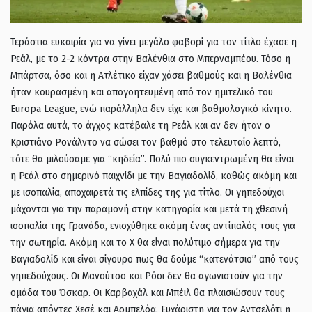
Τεράστια ευκαιρία για να γίνει μεγάλο φαβορί για τον τίτλο έχασε η
Ρεάλ, με το 2-2 κόντρα στην Βαλένθια στο Μπερναμπέου. Τόσο η
Μπάρτσα, όσο και η Ατλέτικο είχαν χάσει βαθμούς και η Βαλένθια
ήταν κουρασμένη και απογοητευμένη από τον ημιτελικό του
Europa League, ενώ παράλληλα δεν είχε και βαθμολογικό κίνητο.
Παρόλα αυτά, το άγχος κατέβαλε τη Ρεάλ και αν δεν ήταν ο
Κριστιάνο Ρονάλντο να σώσει τον βαθμό στο τελευταίο λεπτό,
τότε θα μιλούσαμε για “κηδεία”. Πολύ πιο συγκεντρωμένη θα είναι
η Ρεάλ στο σημερινό παιχνίδι με την Βαγιαδολίδ, καθώς ακόμη και
με ισοπαλία, αποχαιρετά τις ελπίδες της για τίτλο. Οι γηπεδούχοι
μάχονται για την παραμονή στην κατηγορία και μετά τη χθεσινή
ισοπαλία της Γρανάδα, ενισχύθηκε ακόμη ένας αντίπαλός τους για
την σωτηρία. Ακόμη και το Χ θα είναι πολύτιμο σήμερα για την
Βαγιαδολίδ και είναι σίγουρο πως θα δούμε “κατενάτσιο” από τους
γηπεδούχους. Οι Μανούτσο και Ρόσι δεν θα αγωνιστούν για την
ομάδα του Όσκαρ. Οι Καρβαχάλ και Μπέιλ θα πλαισιώσουν τους
πάγια απόντες Χεσέ και Αρμπελόα. Ευχάριστη για τον Αντσελότι η