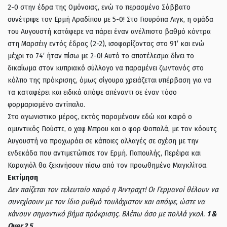
2-0 στην έδρα της Ομόνοιας, ενώ το περασμένο Σάββατο
συνέτριψε τον Ερμή Αραδίπου με 5-0! Στο Γιουρόπα Λιγκ, η ομάδα
του Αυγουστή κατάφερε να πάρει έναν ανέλπιστο βαθμό κόντρα
στη Μαρσέιγ εντός έδρας (2-2), ισοφαρίζοντας στο 91′ και ενώ
μέχρι το 74′ ήταν πίσω με 2-0! Αυτό το αποτέλεσμα δίνει το
δικαίωμα στον κυπριακό σύλλογο να παραμένει ζωντανός στο
κόλπο της πρόκρισης, όμως σίγουρα χρειάζεται υπέρβαση για να
τα καταφέρει και ειδικά απόψε απέναντι σε έναν τόσο
φορμαρισμένο αντίπαλο.
Στο αγωνιστικο μέρος, εκτός παραμένουν εδώ και καιρό ο
αμυντικός Γιούστε, ο χαφ Μπρου και ο φορ Φοπαλά, με τον κόουτς
Αυγουστή να προχωράει σε κάποιες αλλαγές σε σχέση με την
ενδεκάδα που αντιμετώπισε τον Ερμή. Παπουλής, Περέιρα και
Καραγιόλ θα ξεκινήσουν πίσω από τον προωθημένο Μαγκλίτσα.
Εκτίμηση
Δεν παίζεται τον τελευταίο καιρό η Άιντραχτ! Οι Γερμανοί θέλουν να
συνεχίσουν με τον ίδιο ρυθμό τουλάχιστον και απόψε, ώστε να
κάνουν σημαντικό βήμα πρόκρισης. Βλέπω άσο με πολλά γκολ.
1 &
Over 2,5