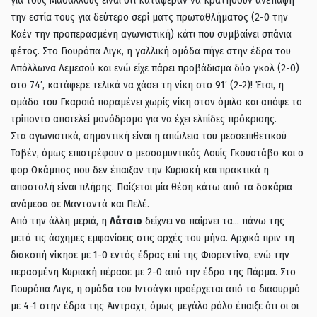
την εστία τους για δεύτερο σερί ματς πρωταθλήματος (2-0 την
Καέν την προπερασμένη αγωνιστική) κάτι που συμβαίνει σπάνια
φέτος. Στο Γιουρόπα Λιγκ, η γαλλική ομάδα πήγε στην έδρα του
Απόλλωνα Λεμεσού και ενώ είχε πάρει προβάδισμα δύο γκολ (2-0)
στο 74′, κατάφερε τελικά να χάσει τη νίκη στο 91′ (2-2)! Έτσι, η
ομάδα του Γκαρσιά παραμένει χωρίς νίκη στον όμιλο και απόψε το
τρίποντο αποτελεί μονόδρομο για να έχει ελπίδες πρόκρισης.
Στα αγωνιστικά, σημαντική είναι η απώλεια του μεσοεπιθετικού
Τοβέν, όμως επιστρέφουν ο μεσοαμυντικός Λουίς Γκουστάβο και ο
φορ Οκάμπος που δεν έπαιξαν την Κυριακή και πρακτικά η
αποστολή είναι πλήρης. Παίζεται μία θέση κάτω από τα δοκάρια
ανάμεσα σε Μανταντά και Πελέ.
Από την άλλη μεριά, η
Λάτσιο
δείχνει να παίρνει τα… πάνω της
μετά τις άσχημες εμφανίσεις στις αρχές του μήνα. Αρχικά πριν τη
διακοπή νίκησε με 1-0 εντός έδρας επί της Φιορεντίνα, ενώ την
περασμένη Κυριακή πέρασε με 2-0 από την έδρα της Πάρμα. Στο
Γιουρόπα Λιγκ, η ομάδα του Ιντσάγκι προέρχεται από το διασυρμό
με 4-1 στην έδρα της Άιντραχτ, όμως μεγάλο ρόλο έπαιξε ότι οι οι