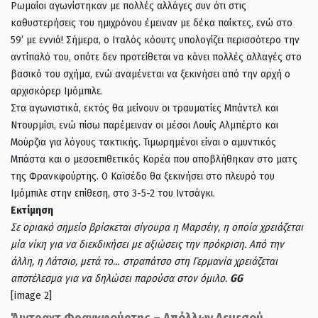
Ρωμαίοι αγωνίστηκαν με πολλές αλλάγες συν ότι στις
καθυστερήσεις του ημιχρόνου έμειναν με δέκα παίκτες, ενώ στο
59′ με εννιά! Σήμερα, ο Ιταλός κόουτς υπολογίζει περισσότερο την
αντίπαλό του, οπότε δεν προτείθεται να κάνει πολλές αλλαγές στο
βασικό του σχήμα, ενώ αναμένεται να ξεκινήσει από την αρχή ο
αρχισκόρερ Ιμόμπιλε.
Στα αγωνιστικά, εκτός θα μείνουν οι τραυματίες Μπάντελ και
Ντουρμίσι, ενώ πίσω παρέμειναν οι μέσοι Λουίς Αλμπέρτο και
Μούρζια για λόγους τακτικής. Τιμωρημένοι είναι ο αμυντικός
Μπάστα και ο μεσοεπιθετικός Κορέα που αποβλήθηκαν στο ματς
της Φρανκφούρτης. Ο Καϊσέδο θα ξεκινήσει στο πλευρό του
Ιμόμπιλε στην επίθεση, στο 3-5-2 του Ιντσάγκι.
Εκτίμηση
Σε οριακό σημείο βρίσκεται σίγουρα η Μαρσέιγ, η οποία χρειάζεται
μία νίκη για να διεκδικήσει με αξιώσεις την πρόκριση. Από την
άλλη, η Λάτσιο, μετά το… στραπάτσο στη Γερμανία χρειάζεται
αποτέλεσμα για να δηλώσει παρούσα στον όμιλο.
GG
[image 2]
Άιντραχτ Φρανκφούρτης – Απόλλων Λεμεσού