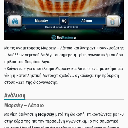
Mε τις αναμετρήσεις Μαρσέιγ – Λάτσιο και Άιντραχτ Φρανκφούρτης
– Απόλλων Λεμεσού διεξάγεται σήμερα η τρίτη αγωνιστική του 8ου
ομίλου του Γιουρόπα Λιγκ.
«Καίγονται» για αποτέλεσμα Μαρσέιγ και Λάτσιο, ενώ με ακόμα μία
νίκη η καταπληκτική Άιντραχτ σχεδόν… αγκαλιάζει την πρόκριση
στους «32» της διοργάνωσης.
Ανάλυση
Μαρσέιγ – Λάτσιο
Mε νίκη ξεκίνησε η
Μαρσέιγ
μετά τη διακοπή, επικρατώντας με 1-0
στην έδρα της Νις την περασμένη αγωνιστική. Το πιο σημαντικό
για τους Μασαλλούς είναι ότι κατάφεραν να κρατήσουν ανέπαφη