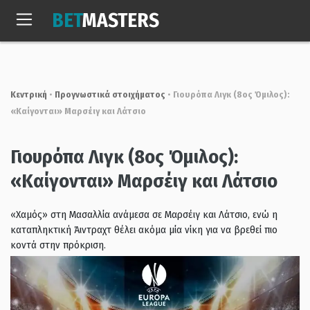
Skip
BET
MASTERS
to
Παρ, 7 Αυγ. 2026
19:56:20
content
Κεντρική
•
Προγνωστικά στοιχήματος
•
Γιουρόπα Λιγκ (8ος Όμιλος):
«Kαίγονται» Μαρσέιγ και Λάτσιο
Γιουρόπα Λιγκ (8ος Όμιλος):
«Kαίγονται» Μαρσέιγ και Λάτσιο
«Χαμός» στη Μασαλλία ανάμεσα σε Μαρσέιγ και Λάτσιο, ενώ η
καταπληκτική Άιντραχτ θέλει ακόμα μία νίκη για να βρεθεί πιο
κοντά στην πρόκριση.