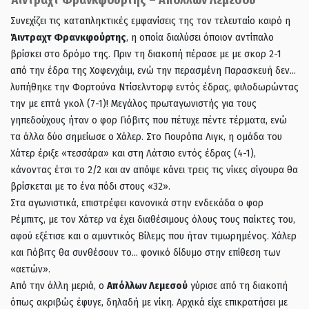
Συνεχίζει τις καταπληκτικές εμφανίσεις της τον τελευταίο καιρό η
Άιντραχτ Φρανκφούρτης
, η οποία διαλύσει όποιον αντίπαλο
βρίσκει στο δρόμο της. Πριν τη διακοπή πέρασε με με σκορ 2-1
από την έδρα της Χοφενχάιμ, ενώ την περασμένη Παρασκευή δεν…
λυπήθηκε την Φορτούνα Ντίσελντορφ εντός έδρας, φιλοδωρώντας
την με επτά γκολ (7-1)! Μεγάλος πρωταγωνιστής για τους
γηπεδούχους ήταν ο φορ Γιόβιτς που πέτυχε πέντε τέρματα, ενώ
τα άλλα δύο σημείωσε ο Χάλερ. Στο Γιουρόπα Λιγκ, η ομάδα του
Χάτερ έριξε «τεσσάρα» και στη Λάτσιο εντός έδρας (4-1),
κάνοντας έτσι το 2/2 και αν απόψε κάνει τρεις τις νίκες σίγουρα θα
βρίσκεται με το ένα πόδι στους «32».
Στα αγωνιστικά, επιστρέφει κανονικά στην ενδεκάδα ο φορ
Ρέμπιτς, με τον Χάτερ να έχει διαθέσιμους όλους τους παίκτες του,
αφού εξέτισε και ο αμυντικός Βίλεμς που ήταν τιμωρημένος. Χάλερ
και Γιόβιτς θα συνθέσουν το… φονικό δίδυμο στην επίθεση των
«αετών».
Από την άλλη μεριά, ο
Απόλλων Λεμεσού
γύρισε από τη διακοπή
όπως ακριβώς έφυγε, δηλαδή με νίκη. Αρχικά είχε επικρατήσει με