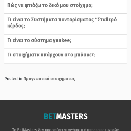
Πώς να φτιάξω το δικό μου στοίχημα;
Τι είναι το Συστήματα πονταρίσματος “Σταθερό
κέρδος;
Τι είναι το σύστημα yankee;
Τι στοιχήματα υπάρχουν στο μπάσκετ;
Posted in
Προγνωστικά στοιχήματος
BET
MASTERS
Το BetMasters δεν προσφέρει στοιχήματα ή υπηρεσίες τυχερών