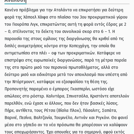
Κανένα πρόβλημα για την Αταλάντα να επικρατήσει για δεύτερη
φορά της Χάποελ Χάιφα στο πλαίσιο του 3ου προκριματικού γύρου
του Γιουρόπα Λιγκ, επικρατώντας αυτή τη φορά εντός έδρας με 2
– 0, στέλνοντας το δείκτη του συνολικού σκορ στο 6 – 1. Η
παρουσία της στους ομίλους της διοργάνωσης θα κριθεί από τις
διπλές αναμετρήσεις κόντρα στην Κοπεγχάγη, την οποία θα
αντιμετωπίσει στα πλέι – οφ των προκριματικών. Κατάφερε να
επιστρέψει στις ευρωπαϊκές διοργανώσεις, παρά τη μέτρια πορεία
της στο πρώτο μισό του περσινού πρωταθλήματος, αλλά στο
δεύτερο μισό και ειδικότερα μετά τον αποκλεισμό που υπέστη από
την Ντόρτμουντ, κατάφερε να εξασφαλίσει τη θέση της.
Προπονητής παραμένει ο έμπειρος Γκασπερίνι, ωστόσο είχε
απώλειες στο ρόστερ. Καλντάρα, Σπινατσόλα, Κριστάντε αποτελούν
παρελθόν, ενώ έχασε κι άλλους, που δεν ήταν βασικές λύσεις.
Πήρε, αντίθετα, τους Ρέτσα (Βίσλα Πλοκ), Πάσαλιτς, Σαπάτα,
Βαρνιέ, Πεσίνα, Βαλτζανία, Τουμινέλο, Αντνάν και Ριγκόνι. Θα φανεί
μέσα στο γήπεδο αν τα νέα πρόσωπα θα μπορέσουν να καλύψουν
τους αποχωρήσαντες. Έχει απουσίες για το σημερινό, αφού εκτός