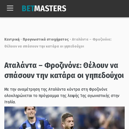
Skip
BET
MASTERS
to
Πεμ, 6 Αυγ. 2026
21:03:59
content
Κεντρική
•
Προγνωστικά στοιχήματος
•
Αταλάντα – Φροζινόνε:
Θέλουν να σπάσουν την κατάρα οι γηπεδούχοι
Αταλάντα – Φροζινόνε: Θέλουν να
σπάσουν την κατάρα οι γηπεδούχοι
Με την αναμέτρηση της Αταλάντα κόντρα στη Φροζινόνε
ολοκληρώνεται το πρόγραμμα της λειψής 1ης αγωνιστικής στην
Ιταλία.