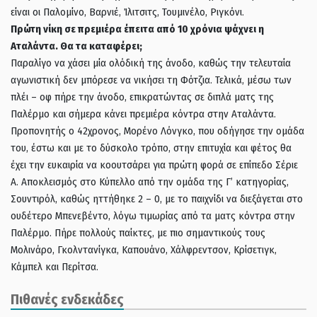
είναι οι Παλομίνο, Βαρνιέ, Ίλιτσιτς, Τουμινέλο, Ριγκόνι.
Πρώτη νίκη σε πρεμιέρα έπειτα από 10 χρόνια ψάχνει η
Αταλάντα. Θα τα καταφέρει;
Παραλίγο να χάσει μία ολόδική της άνοδο, καθώς την τελευταία
αγωνιστική δεν μπόρεσε να νικήσει τη Φότζια. Τελικά, μέσω των
πλέι – οφ πήρε την άνοδο, επικρατώντας σε διπλά ματς της
Παλέρμο και σήμερα κάνει πρεμιέρα κόντρα στην Αταλάντα.
Προπονητής ο 42χρονος, Μορένο Λόνγκο, που οδήγησε την ομάδα
του, έστω και με το δύσκολο τρόπο, στην επιτυχία και φέτος θα
έχει την ευκαιρία να κοουτσάρει για πρώτη φορά σε επίπεδο Σέριε
Α. Αποκλεισμός στο Κύπελλο από την ομάδα της Γ’ κατηγορίας,
Σουντιρόλ, καθώς ηττήθηκε 2 – 0, με το παιχνίδι να διεξάγεται στο
ουδέτερο Μπενεβέντο, λόγω τιμωρίας από τα ματς κόντρα στην
Παλέρμο. Πήρε πολλούς παίκτες, με πιο σημαντικούς τους
Μολινάρο, Γκολντανίγκα, Καπουάνο, Χάλφρεντσον, Κρίσετιγκ,
Κάμπελ και Περίτσα.
Πιθανές ενδεκάδες