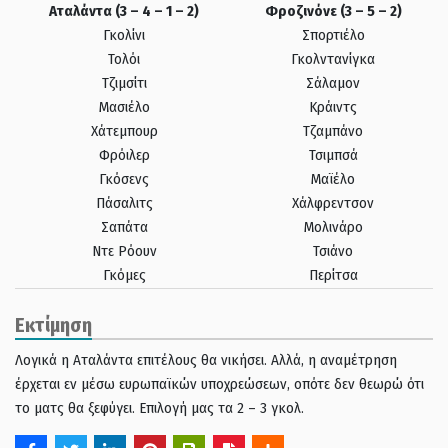
Αταλάντα (3 – 4 – 1 – 2)
Φροζινόνε (3 – 5 – 2)
Γκολίνι
Σπορτιέλο
Τολόι
Γκολντανίγκα
Τζιμσίτι
Σάλαμον
Μασιέλο
Κράιντς
Χάτεμπουρ
Τζαμπάνο
Φρόιλερ
Τσιμπσά
Γκόσενς
Μαϊέλο
Πάσαλιτς
Χάλφρεντσον
Σαπάτα
Μολινάρο
Ντε Ρόουν
Τσιάνο
Γκόμες
Περίτσα
Εκτίμηση
Λογικά η Αταλάντα επιτέλους θα νικήσει. Αλλά, η αναμέτρηση
έρχεται εν μέσω ευρωπαϊκών υποχρεώσεων, οπότε δεν θεωρώ ότι
το ματς θα ξεφύγει. Επιλογή μας τα 2 – 3 γκολ.