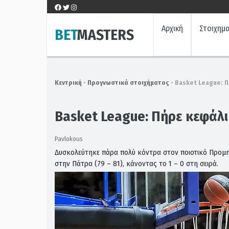
Skip
to
content
Αρχική
Στοιχημα
BET
MASTERS
Κεντρική
•
Προγνωστικά στοιχήματος
•
Basket League: Π
Basket League: Πήρε κεφάλι
Pavlokous
Δυσκολεύτηκε πάρα πολύ κόντρα στον ποιοτικό Προμηθέ
στην Πάτρα (79 – 81), κάνοντας το 1 – 0 στη σειρά.