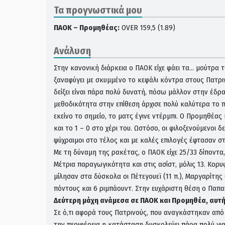
Τα προγνωστικά μου
ΠΑΟΚ – Προμηθέας:
OVER 159,5 (1.89)
Ανάλυση
Στην κανονική διάρκεια ο ΠΑΟΚ είχε φάει τα… μούτρα 
ξαναφύγει με σκυμμένο το κεφάλι κόντρα στους Πατριν
δείξει είναι πάρα πολύ δυνατή, πόσω μάλλον στην έδ
μεθοδικότητα στην επίθεση άρχισε πολύ καλύτερα το πα
εκείνο το σημείο, το ματς έγινε ντέρμπι. Ο Προμηθέας
και το 1 – 0 στο χέρι του. Ωστόσο, οι φιλοξενούμενοι 
ψύχραιμοι στο τέλος και με καλές επιλογές έφτασαν στ
Με τη δύναμη της ρακέτας, ο ΠΑΟΚ είχε 25/33 δίποντα
Μέτρια παραγωγικότητα και στις ασίστ, μόλις 13. Κορυ
μίλησαν στα δύσκολα οι Πέτεγουεϊ (11 π.), Μαργαρίτης (
πόντους και 6 ριμπάουντ. Στην ευχάριστη θέση ο Παπ
Δεύτερη μάχη ανάμεσα σε ΠΑΟΚ και Προμηθέα, αυτή 
Σε ό,τι αφορά τους Πατρινούς, που αναγκάστηκαν από 
την περιφέρεια η κατάσταση δυσκολεύει πάρα πολύ για 