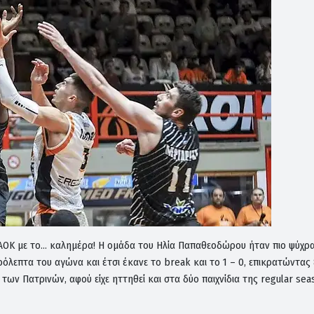
ΠΑΟΚ με το… καλημέρα! Η ομάδα του Ηλία Παπαθεοδώρου ήταν πιο ψύχρα
ρόλεπτα του αγώνα και έτσι έκανε το break και το 1 – 0, επικρατώντας 
των Πατρινών, αφού είχε ηττηθεί και στα δύο παιχνίδια της regular sea