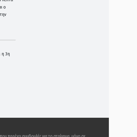
ι ο
στην
 η 3η
 που παρέχει συμβουλές για το στοίχημα, μόνο σε