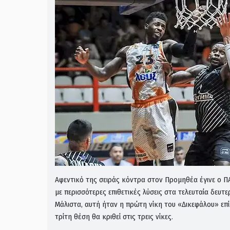
Αφεντικό της σειράς κόντρα στον Προμηθέα έγινε ο 
με περισσότερες επιθετικές λύσεις στα τελευταία δευτε
Μάλιστα, αυτή ήταν η πρώτη νίκη του «Δικεφάλου» επί 
τρίτη θέση θα κριθεί στις τρεις νίκες.