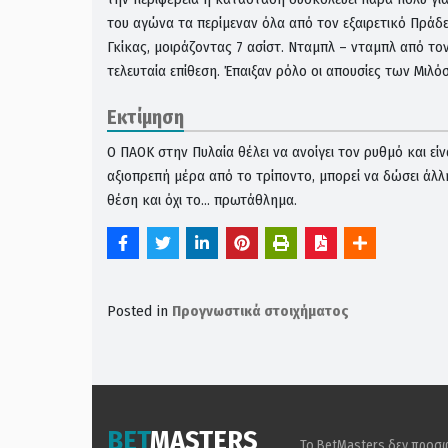
του αγώνα τα περίμεναν όλα από τον εξαιρετικό Πράδερ
Γκίκας, μοιράζοντας 7 ασίστ. Νταμπλ – νταμπλ από τον
τελευταία επίθεση. Έπαιξαν ρόλο οι απουσίες των Μιλ
Εκτίμηση
Ο ΠΑΟΚ στην Πυλαία θέλει να ανοίγει τον ρυθμό και είν
αξιοπρεπή μέρα από το τρίποντο, μπορεί να δώσει άλλη
θέση και όχι το… πρωτάθλημα.
Posted in
Προγνωστικά στοιχήματος
BET
MASTERS
Το BetMasters δεν προσφέ