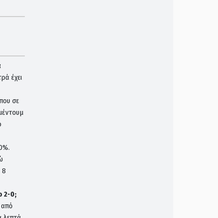
α
ρά έχει
που σε
ομέντουμ
ο
50%.
ώ
 8
 2-0;
 από
α λεπτά